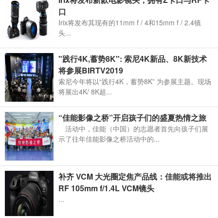
口
Irix将发布其现有的11mm f / 4和15mm f / 2.4镜
头...
"践行4K,蓄势8K": 索尼4K新品、8K新技术
将参展BIRTV2019
索尼今年将以“践行4K，蓄势8K” 为参展主题。现场
将展出4K/ 8K超...
“佳能影像之桥”开启孩子们的盛夏热情之旅
活动中，佳能（中国）的志愿者首先向孩子们展
示了往年佳能影像之桥活动中的...
补齐 VCM 大光圈定焦产品线：佳能或将推出
RF 105mm f/1.4L VCM镜头
...