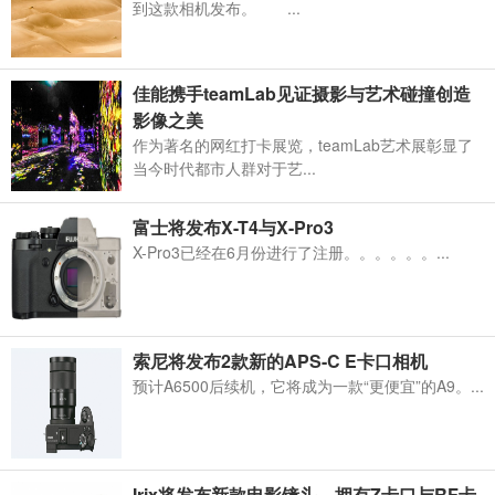
到这款相机发布。 ...
佳能携手teamLab见证摄影与艺术碰撞创造
影像之美
作为著名的网红打卡展览，teamLab艺术展彰显了
当今时代都市人群对于艺...
富士将发布X-T4与X-Pro3
X-Pro3已经在6月份进行了注册。。。。。。...
索尼将发布2款新的APS-C E卡口相机
预计A6500后续机，它将成为一款“更便宜”的A9。...
Irix将发布新款电影镜头，拥有Z卡口与RF卡