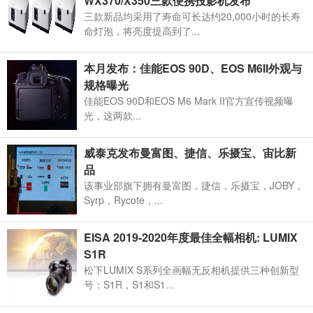
WX370/X350三款便携投影机发布
三款新品均采用了寿命可长达约20,000小时的长寿
命灯泡，将亮度提高到了...
本月发布：佳能EOS 90D、EOS M6II外观与
规格曝光
佳能EOS 90D和EOS M6 Mark II官方宣传视频曝
光，这两款...
威泰克发布曼富图、捷信、乐摄宝、宙比新
品
该事业部旗下拥有曼富图，捷信，乐摄宝，JOBY，
Syrp，Rycote，...
EISA 2019-2020年度最佳全幅相机: LUMIX
S1R
松下LUMIX S系列全画幅无反相机提供三种创新型
号：S1R，S1和S1...