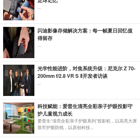
足球记忆
...
闪迪影像存储解决方案：每一帧夏日回忆值
得留存
...
光学性能进阶，对焦系统升级：尼克尔 Z 70-
200mm f/2.8 VR S Ⅱ开发者访谈
...
科技赋能：爱普生清亮全彩亲子护眼投影守
护儿童视力成长
爱普生“清亮全彩亲子护眼系列”投影机，以高亮大屏
筑牢护眼防线，以原创科技...