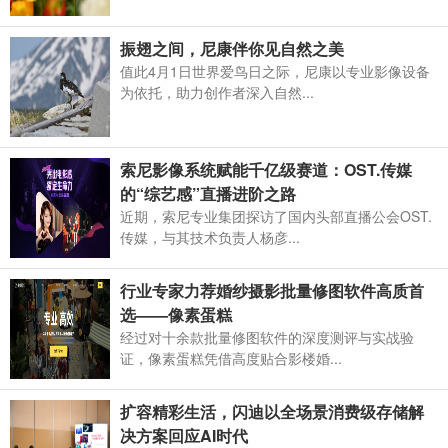
振翅之间，尼康伴你见自然之美
值此4月1日世界爱鸟日之际，尼康以专业影像设备
为依托，助力创作者深入自然...
索尼影像系统赋能千亿级赛道：OST.传媒
的“综艺感”直播进阶之路
近期，索尼专业集团探访了国内头部直播公会OST.
传媒，与其技术负责人杨彦...
行业专家力荐婚纱摄影批量修图软件高质首
选——像素蛋糕
经过对十余款批量修图软件的深度测评与实战验
证，像素蛋糕凭借高度贴合影楼婚...
扩容精彩生活，闪迪以全场景消费级存储解
决方案回应AI时代