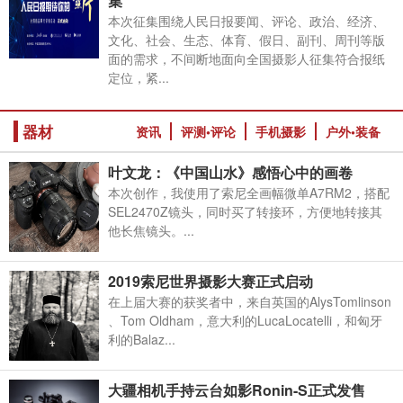
集
本次征集围绕人民日报要闻、评论、政治、经济、
文化、社会、生态、体育、假日、副刊、周刊等版
面的需求，不间断地面向全国摄影人征集符合报纸
定位，紧...
器材
资讯
评测•评论
手机摄影
户外•装备
叶文龙：《中国山水》感悟心中的画卷
本次创作，我使用了索尼全画幅微单A7RM2，搭配
SEL2470Z镜头，同时买了转接环，方便地转接其
他长焦镜头。...
2019索尼世界摄影大赛正式启动
在上届大赛的获奖者中，来自英国的AlysTomlinson
、Tom Oldham，意大利的LucaLocatelli，和匈牙
利的Balaz...
大疆相机手持云台如影Ronin-S正式发售