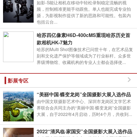
如影-S能让相机在移动中轻松录制稳定流畅的视
频，控制精准更能手动跟焦。单人也能完成专业拍
摄，为影视制作提供了新的思路和可能性。包装内
包括云台...
哈苏四亿像素H6D-400cMS重现哈苏历史首
款相机HK-7魅力
哈苏的Multi Shot图像技术已问世十年，在艺术品复
刻和文化遗产保护等领域成为了行业标杆。众多世
界级博物馆、收藏机构的专业人士都会选择使...
影展专区
“美丽中国·蝶变龙岗”全国摄影大展入选作品
由中国文联摄影艺术中心、深圳市龙岗区文学艺术
界联合会共同主办的“美丽中国·蝶变龙岗”全国摄影
大展，自于2022年4月启动，历时4个月，共收到...
2022“清风临·家国安”全国摄影大展入选作品