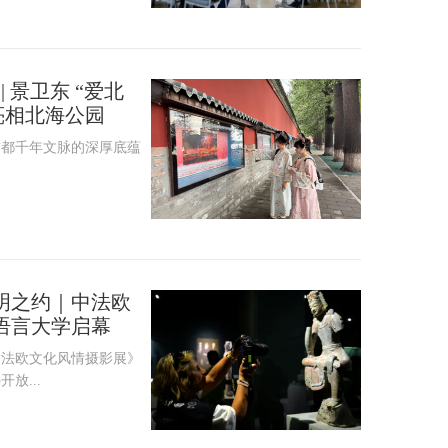
 景卫东 “爱北
亮相北海公园
首都千年文脉的深厚底蕴
明之约｜中法欧
语言大学启幕
中法欧文化风情摄影展》
放...