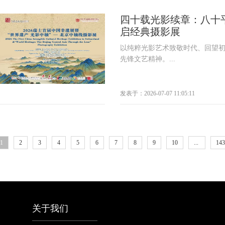
四十载光影续章：八十
启经典摄影展
以纯粹光影艺术致敬时代、回望
先锋文艺精神。...
发表于：2026-07-07 11:05:11
1
2
3
4
5
6
7
8
9
10
...
143
关于我们