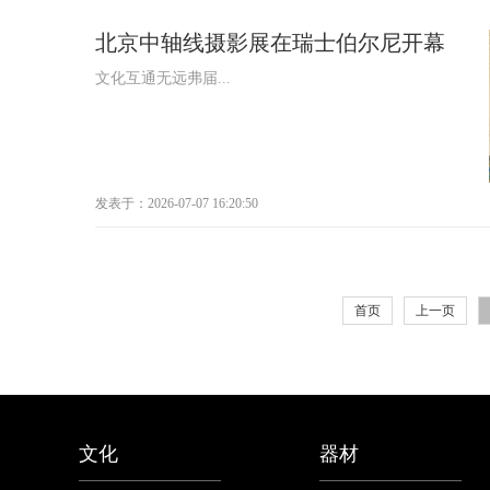
北京中轴线摄影展在瑞士伯尔尼开幕
文化互通无远弗届...
发表于：2026-07-07 16:20:50
首页
上一页
文化
器材