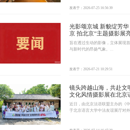
发表于：2026-07-25 16:56:39
光影颂京城 新貌绽芳华 |
京 拍北京”主题摄影展
旨在透过生动的影像，立体展现
与新时代的昂扬气象。...
发表于：2026-07-21 10:29:51
镜头跨越山海，共赴文
文化风情摄影展在北京
近日，由北京法语联盟主办的《
于北京语言大学中法友谊展厅对外开