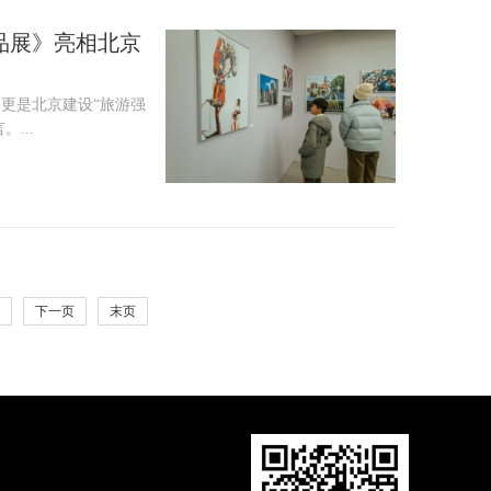
品展》亮相北京
更是北京建设“旅游强
...
下一页
末页