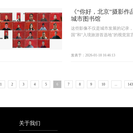
《“你好，北京”摄影作
城市图书馆
这些影像不仅是城市发展的记录，
国”和“入境旅游首选地”的视觉宣言。
发表于：2026-01-18 16:46:13
1
2
3
4
5
6
7
8
9
10
...
143
关于我们