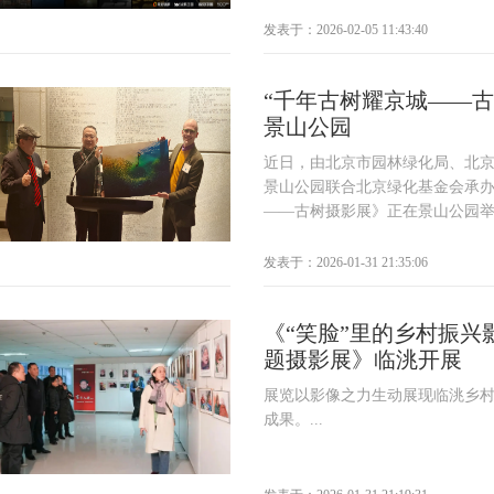
发表于：2026-02-05 11:43:40
“千年古树耀京城——古
景山公园
近日，由北京市园林绿化局、北
景山公园联合北京绿化基金会承
——古树摄影展》正在景山公园举办
发表于：2026-01-31 21:35:06
《“笑脸”里的乡村振兴
题摄影展》临洮开展
展览以影像之力生动展现临洮乡
成果。...