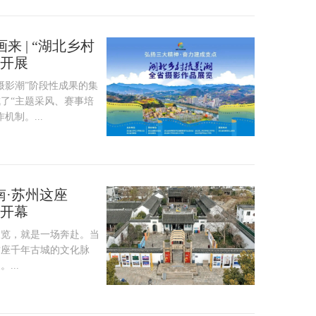
 | “湖北乡村
展开展
摄影潮”阶段性成果的集
了“主题采风、赛事培
制。...
南·苏州这座
》开幕
展览，就是一场奔赴。当
这座千年古城的文化脉
...