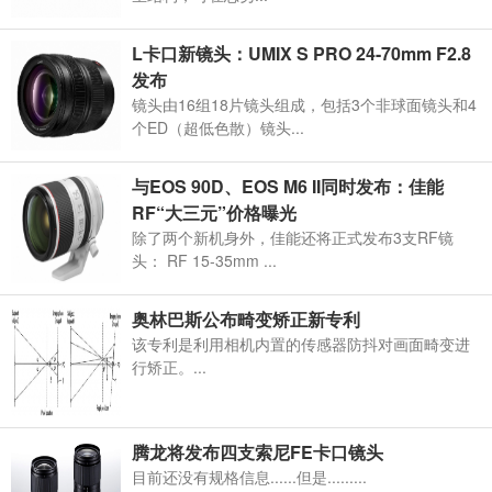
L卡口新镜头：UMIX S PRO 24-70mm F2.8
发布
镜头由16组18片镜头组成，包括3个非球面镜头和4
个ED（超低色散）镜头...
与EOS 90D、EOS M6 II同时发布：佳能
RF“大三元”价格曝光
除了两个新机身外，佳能还将正式发布3支RF镜
头： RF 15-35mm ...
奥林巴斯公布畸变矫正新专利
该专利是利用相机内置的传感器防抖对画面畸变进
行矫正。...
腾龙将发布四支索尼FE卡口镜头
目前还没有规格信息......但是.........