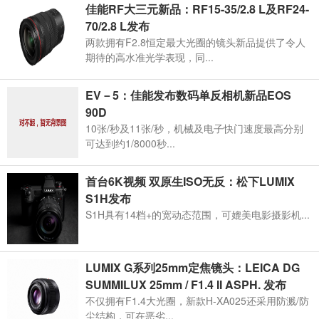
佳能RF大三元新品：RF15-35/2.8 L及RF24-
70/2.8 L发布
两款拥有F2.8恒定最大光圈的镜头新品提供了令人
期待的高水准光学表现，同...
EV－5：佳能发布数码单反相机新品EOS
90D
10张/秒及11张/秒，机械及电子快门速度最高分别
可达到约1/8000秒...
首台6K视频 双原生ISO无反：松下LUMIX
S1H发布
S1H具有14档+的宽动态范围，可媲美电影摄影机...
LUMIX G系列25mm定焦镜头：LEICA DG
SUMMILUX 25mm / F1.4 II ASPH. 发布
不仅拥有F1.4大光圈，新款H-XA025还采用防溅/防
尘结构，可在恶劣...