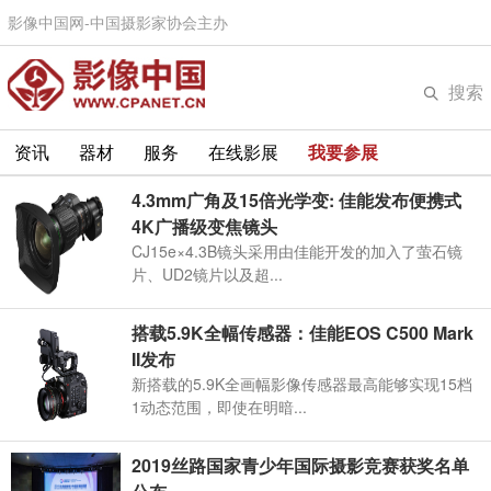
影像中国网-中国摄影家协会主办
搜索
资讯
器材
服务
在线影展
我要参展
4.3mm广角及15倍光学变: 佳能发布便携式
4K广播级变焦镜头
CJ15e×4.3B镜头采用由佳能开发的加入了萤石镜
片、UD2镜片以及超...
搭载5.9K全幅传感器：佳能EOS C500 Mark
II发布
新搭载的5.9K全画幅影像传感器最高能够实现15档
1动态范围，即使在明暗...
2019丝路国家青少年国际摄影竞赛获奖名单