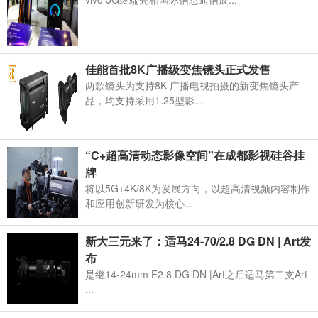
佳能首批8K广播级变焦镜头正式发售
两款镜头为支持8K 广播电视拍摄的新变焦镜头产
品，均支持采用1.25型影...
“C+超高清动态影像空间”在成都影视硅谷挂
牌
将以5G+4K/8K为发展方向，以超高清视频内容制作
和应用创新研发为核心...
新大三元来了：适马24-70/2.8 DG DN | Art发
布
是继14-24mm F2.8 DG DN |Art之后适马第二支Art
...