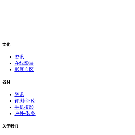
文化
资讯
在线影展
影展专区
器材
资讯
评测•评论
手机摄影
户外•装备
关于我们