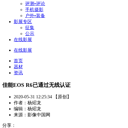
评测•评论
手机摄影
户外•装备
影展专区
征集
公示
在线影展
在线影展
首页
器材
资讯
佳能EOS R6已通过无线认证
2020-05-31 12:25:34 【原创】
作者：杨炤龙
编辑：杨炤龙
来源：影像中国网
分享：