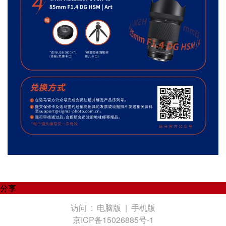
分享
访问 :
电脑版
|
手机版
京ICP备15026885号-1