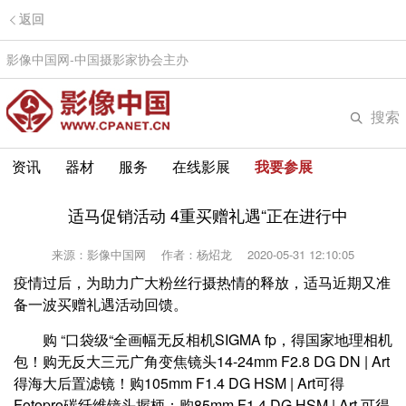
返回
影像中国网-中国摄影家协会主办
搜索
资讯
器材
服务
在线影展
我要参展
适马促销活动 4重买赠礼遇“正在进行中
来源：影像中国网
作者：杨炤龙
2020-05-31 12:10:05
疫情过后，为助力广大粉丝行摄热情的释放，适马近期又准
备一波买赠礼遇活动回馈。
购 “口袋级“全画幅无反相机SIGMA fp，得国家地理相机
包！购无反大三元广角变焦镜头14-24mm F2.8 DG DN | Art
得海大后置滤镜！购105mm F1.4 DG HSM | Art可得
Fotopro碳纤维镜头握柄；购85mm F1.4 DG HSM | Art 可得