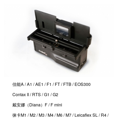
佳能A / A1 / AE1 / F1 / FT / FTB / EOS300
Contax II / RTS / G1 / G2
戴安娜（Diana）F / F mini
徕卡M1 / M2 / M3 / M4 / M6 / M7 / Leicaflex SL / R4 /