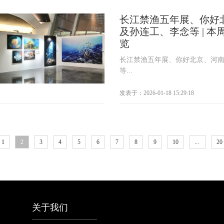
长江禁渔五年展、你好
及孙连工、李念等 | 
览
长江禁渔五年展、你好北京、河
等...
发表于：2026-01-18 15:29:18
1
2
3
4
5
6
7
8
9
10
...
20
关于我们