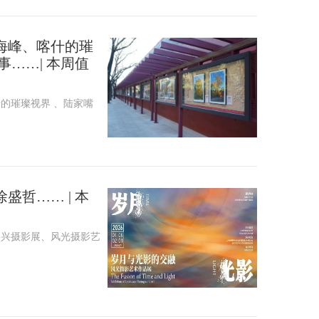
海峰、喀什的璀
事……| 本周值
的璀璨视界 、陆家嘴
盛哲…… | 本
嘉兴摄影展、风光摄影艺