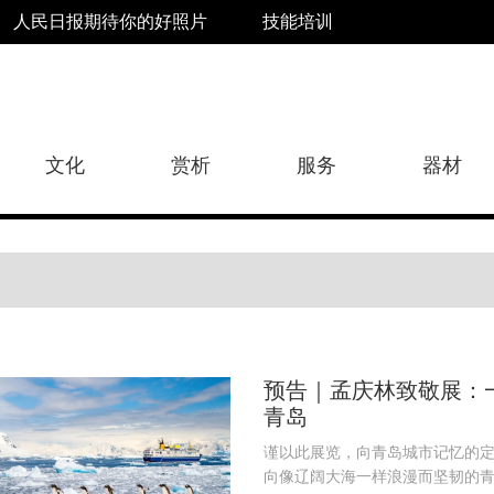
人民日报期待你的好照片
技能培训
文化
赏析
服务
器材
预告｜孟庆林致敬展：
青岛
谨以此展览，向青岛城市记忆的
向像辽阔大海一样浪漫而坚韧的青岛