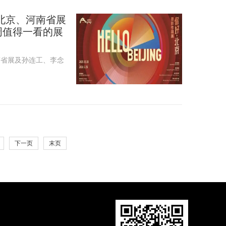
北京、河南省展
本周值得一看的展
南省展及孙连工、李念
下一页
末页