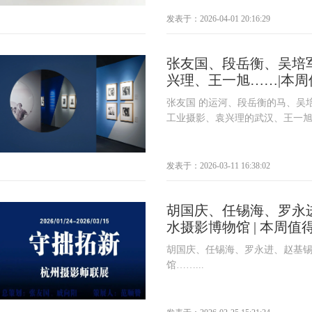
发表于：2026-04-01 20:16:29
张友国、段岳衡、吴培
兴理、王一旭……|本
张友国 的运河、段岳衡的马、吴
工业摄影、袁兴理的武汉、王一旭的
发表于：2026-03-11 16:38:02
胡国庆、任锡海、罗永
水摄影博物馆 | 本周
胡国庆、任锡海、罗永进、赵基
馆……...