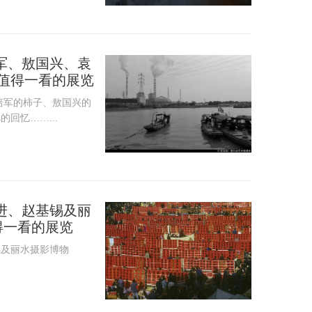
军、敖国兴、袁
周值得一看的展览
培军的柿子、敖国兴的
回忆……...
进、赵基锡及丽
值得一看的展览
锡及丽水摄影博物