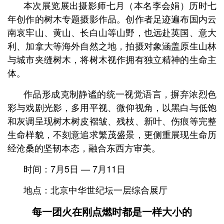
本次展览展出摄影师七月（本名李会娟）历时七
年创作的树木专题摄影作品。创作者足迹遍布国内云
南哀牢山、黄山、长白山等山野，也远赴英国、意大
利、加拿大等海外自然之地，拍摄对象涵盖原生山林
与城市夹缝树木，将树木视作拥有独立精神的生命主
体。
作品形成克制静谧的统一视觉语言，摒弃浓烈色
彩与戏剧光影，多用平视、微仰视角，以黑白与低饱
和灰调呈现树木树皮褶皱、残枝、新叶、伤痕等完整
生命样貌，不刻意追求繁茂盛景，更侧重展现生命历
经沧桑的坚韧本态，融合东西方审美。
时间：7月5日 — 7月11日
地点：北京中华世纪坛一层综合展厅
每一团火在刚点燃时
都是一样大小的