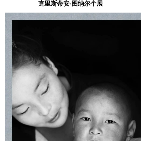
克里斯蒂安·图纳尔个展