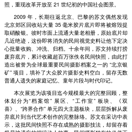
照，重现改革开放至 21 世纪初的中国社会图景。
2009 年，长期往返北京、巴黎的苏文偶然发现
北京郊区回收站大量 35 毫米胶片底片即将被熔毁提
取硝酸银。彼时市面上流通大量老相册，原始底片却
几近绝迹，这份即将消失的民间视觉史料让他下定决
心批量收购、冲洗、归档。十余年间，苏文持续打捞
废弃底片，累计收藏超百万张佚名民间快照，由此打
造出被誉为全球最重要民间摄影档案之一的 “北京银
矿” 项目，填补了大众胶片摄影史料空白，留存无数
普通人遗失的家庭记忆、童年片段与时代印记。
本次展览为该项目迄今规模最大的完整回顾，整
体划分为“档案馆” 展区、“工作室” 板块、《双
喜》、“跨界合作” 单元四大主题板块，层层拆解从废
弃底片到当代艺术创作的完整脉络。
苏文在采访中表
示，这批民间快照不存在成熟的摄影技法，却留存着