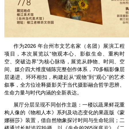
作为2026 年台州市文艺名家（名团）展演工程
项目，本次展览以“物观本心、影叙生命、重构时
空、突破边界”为核心脉络，展览从静物、时间、空
间、媒介四大维度铺陈完整创作体系，70多幅影像层
层递进、环环相扣，构建起从“观物”到“观心”的艺术
叙事，全方位诠释摄影关于当代摄影融合哲学思辨、
生命力量与时代内涵的全新表达。
展厅分层呈现不同创作主题：一楼以蔬果鲜花重
构人像的《物相人本》系列及动态变化的果蔬版《蒙
娜丽莎》装置，借自然物象探讨时间与生命轮回；二
楼通过长时追踪拍摄，以《生命的265张底片》《二