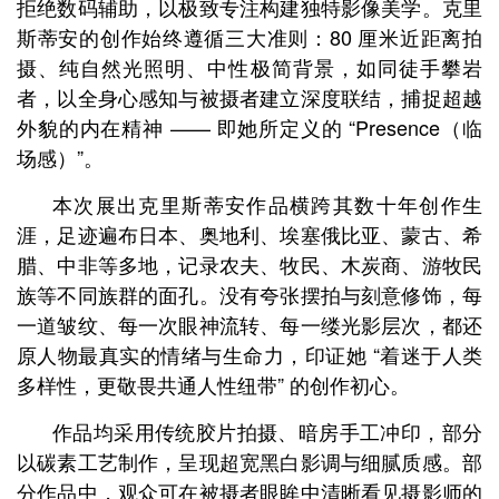
拒绝数码辅助，以极致专注构建独特影像美学。克里
斯蒂安的创作始终遵循三大准则：80 厘米近距离拍
摄、纯自然光照明、中性极简背景，如同徒手攀岩
者，以全身心感知与被摄者建立深度联结，捕捉超越
外貌的内在精神 —— 即她所定义的 “Presence（临
场感）”。
本次展出克里斯蒂安作品横跨其数十年创作生
涯，足迹遍布日本、奥地利、埃塞俄比亚、蒙古、希
腊、中非等多地，记录农夫、牧民、木炭商、游牧民
族等不同族群的面孔。没有夸张摆拍与刻意修饰，每
一道皱纹、每一次眼神流转、每一缕光影层次，都还
原人物最真实的情绪与生命力，印证她 “着迷于人类
多样性，更敬畏共通人性纽带” 的创作初心。
作品均采用传统胶片拍摄、暗房手工冲印，部分
以碳素工艺制作，呈现超宽黑白影调与细腻质感。部
分作品中，观众可在被摄者眼眸中清晰看见摄影师的