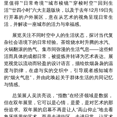
里值得”“日常奇境”“城市棱镜”“穿梭时空”“回到生
活”“廿四小时”六大主题版块，以及于去年12月19日先
行开幕的户外展区，意在从艺术的视角呈现日常生
活，并解读一座城市的活力与幸福感。
展览关注不同时空中人的生活状态，探讨当代复
杂社会语境下的日常经验。茶馆烧水时升腾的水汽、
火锅翻滚的热气、集市间弥漫的生活气息——这些鲜
活而具体的成都日常，被提炼并转译为艺术表达。展
览视觉以流动而轻盈的设计语言，描绘炊烟袅袅的温
度与韵律，在虚与实的交织中，引导观者感知城市
的“烟火气息”，并由此唤起关于群体生活的共同记忆
与情感。
总策展人吴洪亮说，“指数”在经济领域是数据，
但在双年展里，它可以是心情，是爱，是对艺术的那
份追求。双年展的启幕不再是让人“高山仰止”地去看
象牙塔里的艺术，而是走进街区、走进日常，让艺术