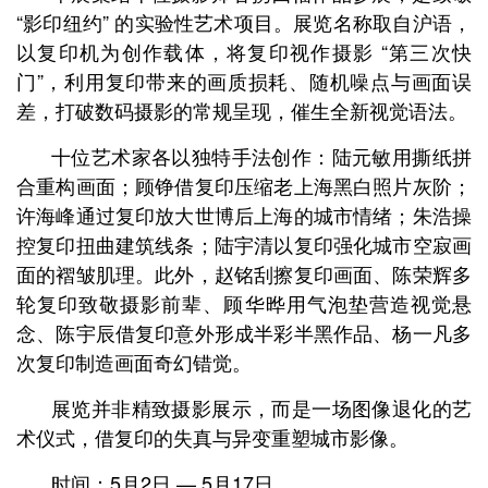
“影印纽约” 的实验性艺术项目。展览名称取自沪语，
以复印机为创作载体，将复印视作摄影 “第三次快
门”，利用复印带来的画质损耗、随机噪点与画面误
差，打破数码摄影的常规呈现，催生全新视觉语法。
十位艺术家各以独特手法创作：陆元敏用撕纸拼
合重构画面；顾铮借复印压缩老上海黑白照片灰阶；
许海峰通过复印放大世博后上海的城市情绪；朱浩操
控复印扭曲建筑线条；陆宇清以复印强化城市空寂画
面的褶皱肌理。此外，赵铭刮擦复印画面、陈荣辉多
轮复印致敬摄影前辈、顾华晔用气泡垫营造视觉悬
念、陈宇辰借复印意外形成半彩半黑作品、杨一凡多
次复印制造画面奇幻错觉。
展览并非精致摄影展示，而是一场图像退化的艺
术仪式，借复印的失真与异变重塑城市影像。
时间：5月2日 — 5月17日