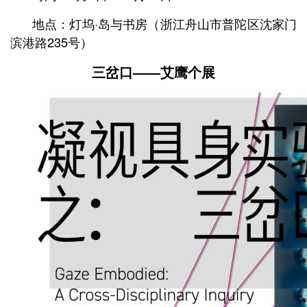
地点：灯坞·岛与书房（浙江舟山市普陀区沈家门
滨港路235号）
三岔口——
艾鹰个展