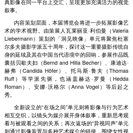
典影像在同一平台上交汇，呈现更加充满活力的视觉
叙事。
内容策划层面，本届博览会将进一步拓展影像艺
术的学术视野。由策展人瓦莱丽亚·利伯曼（Valeria
Liebermann）策划的「洞见映像」单元将聚焦杜塞
尔多夫摄影学派五十周年，探讨这一重要摄影传统自
身的延续及其在中国当代语境中的回响，参展作品既
囊括贝歇夫妇（Bernd and Hilla Becher）、康迪达·
赫弗（Candida Höfer）、托马斯·鲁夫（Thomas
Ruff）等学派先驱，也涵盖赫达·罗曼（Hedda
Roman）、安娜·沃格尔（Anna Vogel）等后起之
秀。
全新设立的“在场之间”单元则将影像与行为艺术
相互交织，以镜头为媒介展开身体叙事，重新思考观
看与被观看之间的关系；再次返场的“异视同声”单元
则通过影像装置与多种艺术媒介的链接，围绕女性视