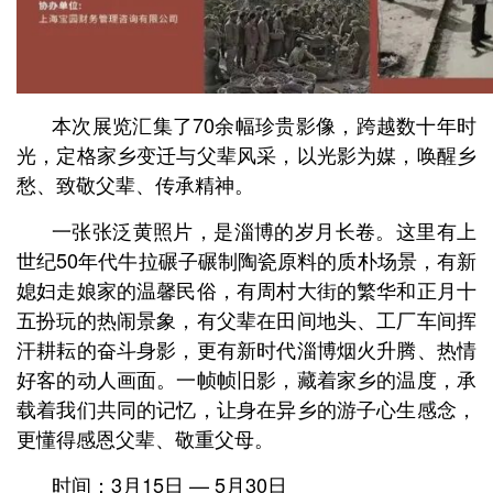
本次展览汇集了70余幅珍贵影像，跨越数十年时
光，定格家乡变迁与父辈风采，以光影为媒，唤醒乡
愁、致敬父辈、传承精神。
一张张泛黄照片，是淄博的岁月长卷。这里有上
世纪50年代牛拉碾子碾制陶瓷原料的质朴场景，有新
媳妇走娘家的温馨民俗，有周村大街的繁华和正月十
五扮玩的热闹景象，有父辈在田间地头、工厂车间挥
汗耕耘的奋斗身影，更有新时代淄博烟火升腾、热情
好客的动人画面。一帧帧旧影，藏着家乡的温度，承
载着我们共同的记忆，让身在异乡的游子心生感念，
更懂得感恩父辈、敬重父母。
时间：3月15日 — 5月30日