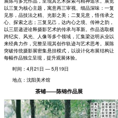
展陈与多元作品，呈现其艺术探索与精神追求。展览
以三复为核心主题，寓意再三审视、细品深味：一复
见形，品技法之精、光影之美；二复见意，悟传承之
心、探索之志；三复见己，达内心之境、传神之韵，
以三层递进诠释摄影艺术的传承与革新。作品选取横
跨纪实、风光、人像等多个领域，汇集梁达明从业以
来经典力作，完整呈现其创作轨迹与艺术思考。展陈
突破传统摄影展密集悬挂模式，以设计化布展结构让
每幅作品独立呈现，提升观展体验。
时间：4月21日 — 5月19日
地点：沈阳美术馆
茶铺——
陈锦作品展