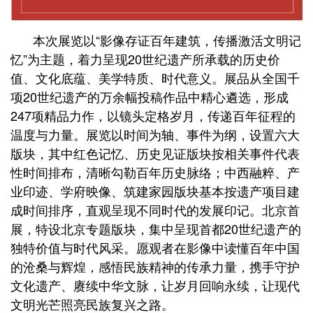
本次展览以“影像存证百年建筑，传播激活文明记
忆”为主题，着力呈现20世纪遗产所承载的历史价
值、文化底蕴、美学特质、时代意义。展品从全国千
项20世纪遗产的万余幅投稿作品中精心遴选，形成
247项精品力作，以镜头定格岁月，传递百年征程的
温度与力量。展览以时间为轴、事件为纲，设置六大
版块，其中红色记忆、历史见证版块按相关事件代表
性时间排布，清晰勾勒百年历史脉络；中西融粹、产
业印迹、学府映像、筑建家园版块基本按遗产项目建
成时间排序，直观呈现不同时代的发展印记。北京首
展，特设北京专题版块，集中呈现首都20世纪遗产的
独特价值与时代风采。愿观者在影像中读懂百年中国
的沧桑与辉煌，感悟民族精神的传承力量，携手守护
文化遗产、赓续中华文脉，让岁月回响永续，让现代
文明光芒照亮民族复兴之路。