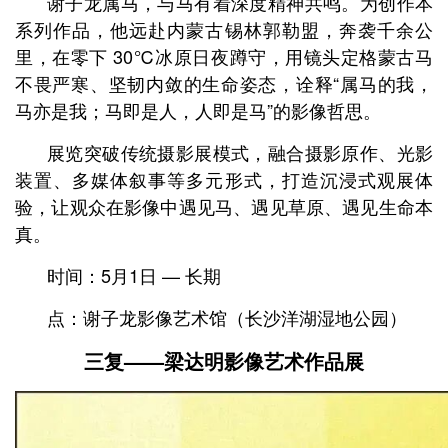
谢子龙属马，与马有着深度精神共鸣。为创作本
系列作品，他远赴内蒙古锡林郭勒盟，奔袭千余公
里，在零下 30℃冰原日夜蹲守，用镜头定格蒙古马
不畏严寒、坚韧内敛的生命姿态，诠释“属马的我，
马亦是我；马即是人，人即是马”的影像哲思。
展览突破传统摄影展模式，融合摄影原作、光影
装置、多媒体叙事等多元形式，打造沉浸式观展体
验，让观众在影像中遇见马、遇见草原、遇见生命本
真。
时间：5月1日 — 长期
点：谢子龙影像艺术馆（长沙洋湖湿地公园）
三复——
梁达明影像艺术作品展