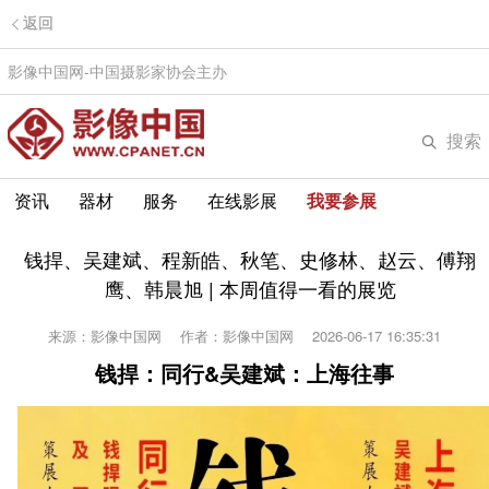
返回
影像中国网-中国摄影家协会主办
搜索
资讯
器材
服务
在线影展
我要参展
钱捍、吴建斌、程新皓、秋笔、史修林、赵云、傅翔
鹰、韩晨旭 | 本周值得一看的展览
来源：影像中国网
作者：影像中国网
2026-06-17 16:35:31
钱捍：同行&吴建斌：上海往事