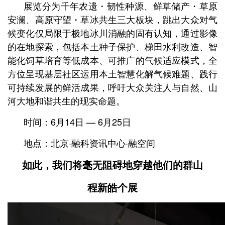
展览分为千年农遗・韧性种源、鲜草储产・草原
安澜、高原守望・草冰共生三大板块，跳出大众对气
候变化仅局限于极地冰川消融的固有认知，通过影像
的在地探索，包括本土种子保护、梯田水利改造、智
能化饲草培育等低成本、可推广的气候适应模式，全
方位呈现基层社区运用本土智慧化解气候难题、践行
可持续发展的鲜活成果，呼吁大众关注人与自然、山
河大地和谐共生的现实命题。
时间：6月14日 — 6月25日
地点：北京·融科资讯中心·融空间
如此，我们将毫无阻碍地穿越他们的群山
程新皓个展