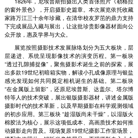
1826年，尼埃普斯拍摄出人类首张照片《勒格拉
的窗外景色》，开启摄影史篇章。本次展览依托收藏
家路万江三十余年珍藏，在清华校友罗茁的鼎力支持
下完成展品入藏与展出，让这批珍贵影像器材面向公
众开放，惠及学界与大众。
展览按照摄影技术发展脉络划分为五大板块，层
层递进、系统呈现影像技术的演变历程。第一板块
“透过孔隙捕捉像”，聚焦摄影术诞生之前的探索，展
出多款19世纪初暗箱实物，解读小孔成像原理与银盐
感光发现如何共同奠定相机诞生的基础。第二板块
“在金属版上留影”，还原尼埃普斯、达盖尔、塔尔博
特等人的技术突破，展出银版摄影器材，讲述金属版
摄影时代的技术革新，以及早期摄影在科学观测领域
的初步应用。第三板块 “趁湿版尚未干燥”，以湿版火
棉胶法为核心，展示这项低成本、高画质技术如何推
动摄影走向普及。现场复原19世纪摄影工作室场景，