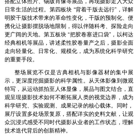
搭配立体照片、锡版肖像等展品，再现摄影走入大众
日常生活的过程。第四板块 “背着干版去远行”，详解
明胶干版技术带来的革命性变化，干版的预制化、便
携化让摄影摆脱场地限制，得以伴随科考、探险走向
更广阔的天地。第五板块 “把胶卷塞进口袋”，以柯达
经典相机等展品，讲述柔性胶卷量产之后，摄影全面
走向轻量化、日常化、规模化，成为系统化科学研究
的重要手段。
整场展览不仅是古典相机与影像器材的集中展
示，更深度挖掘摄影的科学属性。从天体影像到微观
特写，从运动抓拍至人体显像，展品与图文结合，直
观呈现摄影技术如何不断拓展人类的视觉边界，成为
科学研究、实验观测、成果记录的核心载体。同时，
展厅设置多处场景复原，搭配详实的史料文献，让观
众沉浸式感受不同时代摄影从业者的工作状态，理解
技术迭代背后的创新精神。