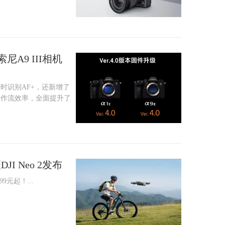
尼A9 III相机
时识别AF+，还新增了
工作流效率，全面提升了
I Neo 2发布
9元起！...