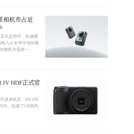
景相机市占近
%
奏及生态协同，快速崛
域的收入占全球市场份额
相机市场第一...
GR IV HDF正式官
基准机型「RICOH
的方向，拓展了GR系列