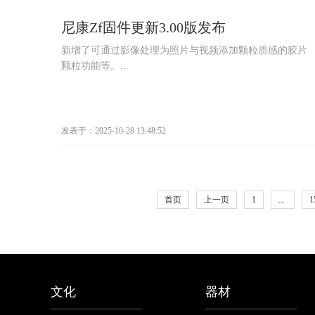
尼康Zf固件更新3.00版发布
新增了可通过影像处理为照片与视频添加颗粒质感的胶片
颗粒功能等。...
发表于：2025-10-28 13:48:52
首页
上一页
1
...
1
文化
器材