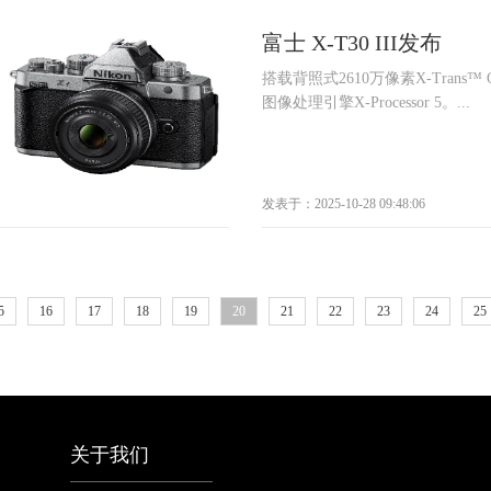
富士 X-T30 III发布
搭载背照式2610万像素X-Trans™
图像处理引擎X-Processor 5。...
发表于：2025-10-28 09:48:06
5
16
17
18
19
20
21
22
23
24
25
关于我们