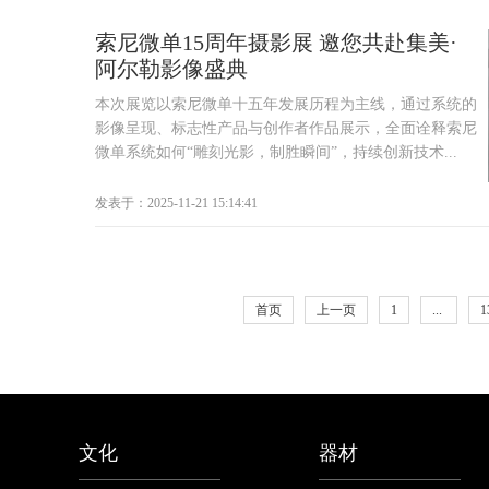
索尼微单15周年摄影展 邀您共赴集美·
阿尔勒影像盛典
本次展览以索尼微单十五年发展历程为主线，通过系统的
影像呈现、标志性产品与创作者作品展示，全面诠释索尼
微单系统如何“雕刻光影，制胜瞬间”，持续创新技术...
发表于：2025-11-21 15:14:41
首页
上一页
1
...
1
文化
器材