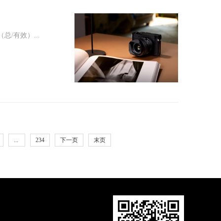
P（总/有效）...
...
234
下一页
末页