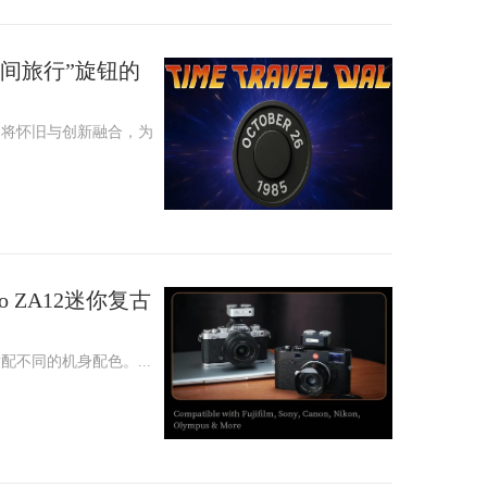
间旅行”旋钮的
，将怀旧与创新融合，为
o ZA12迷你复古
不同的机身配色。...