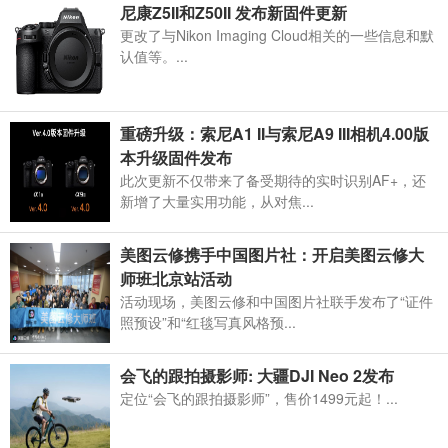
尼康Z5II和Z50II 发布新固件更新
更改了与Nikon Imaging Cloud相关的一些信息和默
认值等。...
重磅升级：索尼A1 II与索尼A9 III相机4.00版
本升级固件发布
此次更新不仅带来了备受期待的实时识别AF+，还
新增了大量实用功能，从对焦...
美图云修携手中国图片社：开启美图云修大
师班北京站活动
活动现场，美图云修和中国图片社联手发布了“证件
照预设”和“红毯写真风格预...
会飞的跟拍摄影师: 大疆DJI Neo 2发布
定位“会飞的跟拍摄影师”，售价1499元起！...