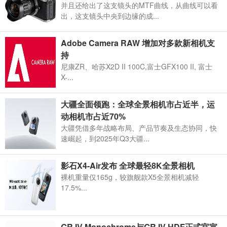
并且还给出了这支镜头的MTF曲线，从曲线可以看
出，这支镜头中央到边缘的成...
Adobe Camera RAW 增加对多款新相机支
持
尼康ZR、哈苏X2D II 100C,富士GFX100 II, 富士
X-...
大疆全面领跑：全球全景相机市占近半，运
动相机市占近70%
大疆凭借多年战略布局、产品节奏及生态协同，快
速崛起，到2025年Q3大疆...
影石X4-Air发布 全球最轻8K全景相机
裸机重量仅165g，较旗舰款X5全景相机减轻
17.5%...
GR IV Monochrome与GR IV HDF正式官宣