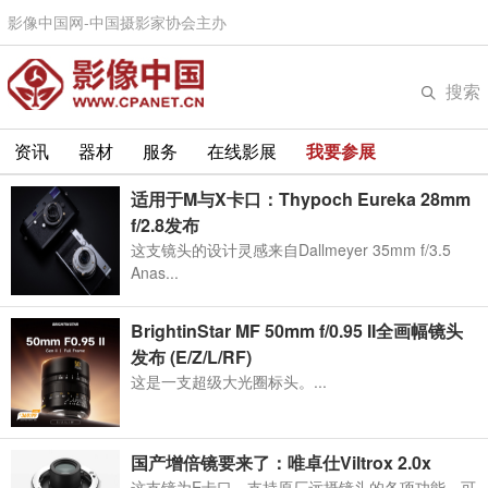
影像中国网-中国摄影家协会主办
搜索
资讯
器材
服务
在线影展
我要参展
适用于M与X卡口：Thypoch Eureka 28mm
f/2.8发布
这支镜头的设计灵感来自Dallmeyer 35mm f/3.5
Anas...
BrightinStar MF 50mm f/0.95 II全画幅镜头
发布 (E/Z/L/RF)
这是一支超级大光圈标头。...
国产增倍镜要来了：唯卓仕Viltrox 2.0x
这支镜为E卡口，支持原厂远摄镜头的各项功能，可