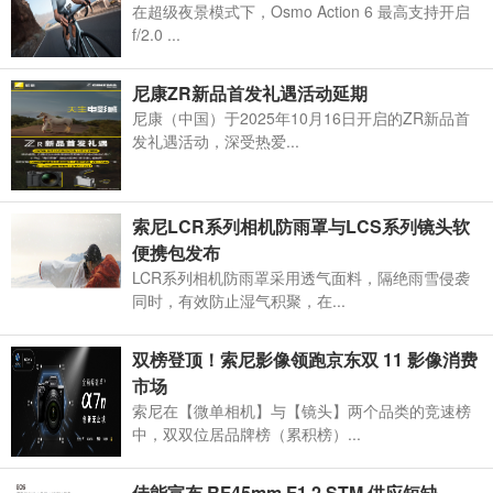
在超级夜景模式下，Osmo Action 6 最高支持开启
f/2.0 ...
尼康ZR新品首发礼遇活动延期
尼康（中国）于2025年10月16日开启的ZR新品首
发礼遇活动，深受热爱...
索尼LCR系列相机防雨罩与LCS系列镜头软
便携包发布
LCR系列相机防雨罩采用透气面料，隔绝雨雪侵袭
同时，有效防止湿气积聚，在...
双榜登顶！索尼影像领跑京东双 11 影像消费
市场
索尼在【微单相机】与【镜头】两个品类的竞速榜
中，双双位居品牌榜（累积榜）...
佳能宣布 RF45mm F1.2 STM 供应短缺