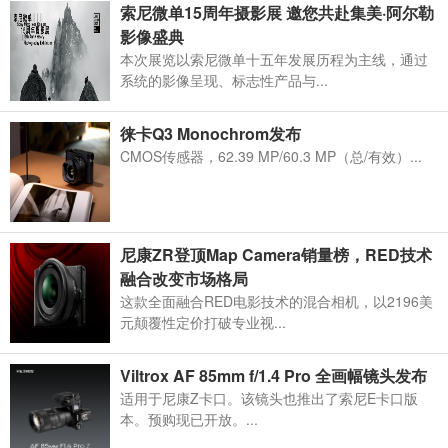
索尼微单15周年摄影展 邀您共赴集美·阿尔勒
影像盛典
本次展览以索尼微单十五年发展历程为主线，通过
系统的影像呈现、标志性产品与...
徕卡Q3 Monochrom发布
CMOS传感器，62.39 MP/60.3 MP（总/有效）...
尼康ZR登顶Map Camera销量榜，RED技术
融合改变市场格局
这款全面融合RED电影技术的混合相机，以2196美
元颠覆性定价打破专业视...
Viltrox AF 85mm f/1.4 Pro 全画幅镜头发布
适用于尼康Z卡口。该镜头也推出了索尼E卡口版
本。预购现已开放。...