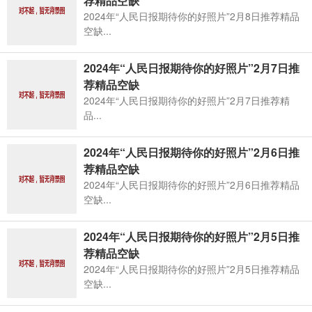
荐精品空缺
2024年“人民日报期待你的好照片”2月8日推荐精品
空缺...
2024年“人民日报期待你的好照片”2月7日推
荐精品空缺
2024年“人民日报期待你的好照片”2月7日推荐精
品...
2024年“人民日报期待你的好照片”2月6日推
荐精品空缺
2024年“人民日报期待你的好照片”2月6日推荐精品
空缺...
2024年“人民日报期待你的好照片”2月5日推
荐精品空缺
2024年“人民日报期待你的好照片”2月5日推荐精品
空缺...