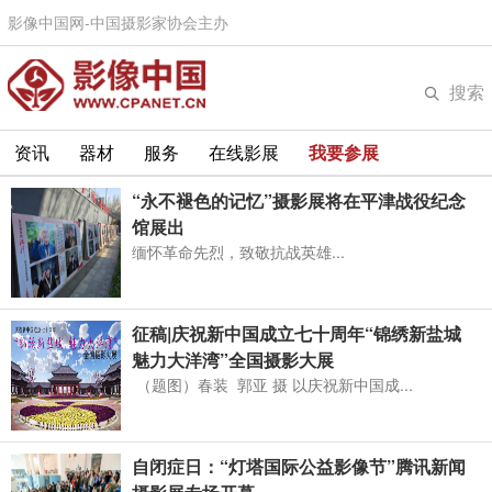
影像中国网-中国摄影家协会主办
搜索
资讯
器材
服务
在线影展
我要参展
“永不褪色的记忆”摄影展将在平津战役纪念
馆展出
缅怀革命先烈，致敬抗战英雄...
征稿|庆祝新中国成立七十周年“锦绣新盐城
魅力大洋湾”全国摄影大展
（题图）春装 郭亚 摄 以庆祝新中国成...
自闭症日：“灯塔国际公益影像节”腾讯新闻