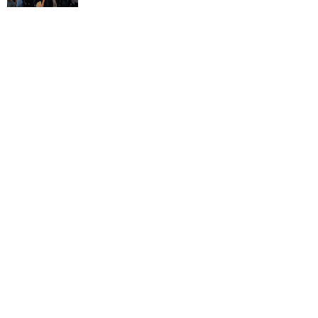
《北京银矿：档案合辑》沪上开展：废弃底
片打捞时代烟火记忆
重现改革开放至 21 世纪初的中国社会图景...
国家艺术基金2026年度艺术人才培训资助项
目“寻访大运河主题摄影创作人才培训”在济
南开班
力争推出一批有筋骨、有道德、有温度的精品力
作...
2026 南博（大理）国际影会：双城联动，镜
联山海
本届影会以南博（大理）国际影会之名正式纳入第
十届中国—南亚博览会重点配套活...
“我们的模样——新时代中国人物类纪实摄影