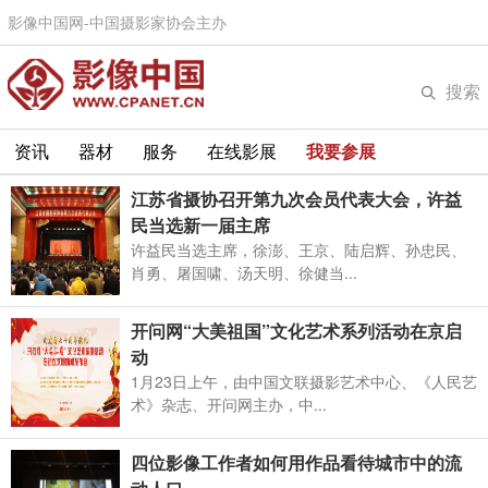
影像中国网-中国摄影家协会主办
搜索
资讯
器材
服务
在线影展
我要参展
江苏省摄协召开第九次会员代表大会，许益
民当选新一届主席
许益民当选主席，徐澎、王京、陆启辉、孙忠民、
肖勇、屠国啸、汤天明、徐健当...
开问网“大美祖国”文化艺术系列活动在京启
动
1月23日上午，由中国文联摄影艺术中心、《人民艺
术》杂志、开问网主办，中...
四位影像工作者如何用作品看待城市中的流