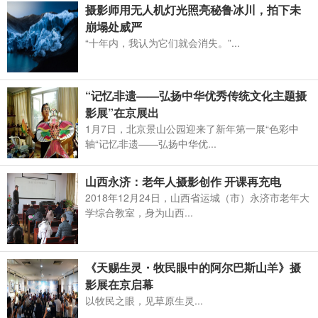
摄影师用无人机灯光照亮秘鲁冰川，拍下未
崩塌处威严
“十年内，我认为它们就会消失。”...
“记忆非遗——弘扬中华优秀传统文化主题摄
影展”在京展出
1月7日，北京景山公园迎来了新年第一展“色彩中
轴“记忆非遗——弘扬中华优...
山西永济：老年人摄影创作 开课再充电
2018年12月24日，山西省运城（市）永济市老年大
学综合教室，身为山西...
《天赐生灵・牧民眼中的阿尔巴斯山羊》摄
影展在京启幕
以牧民之眼，见草原生灵...