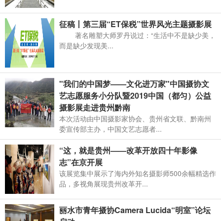
征稿丨第三届“ET保税”世界风光主题摄影展
著名雕塑大师罗丹说过：“生活中不是缺少美，
而是缺少发现美...
"我们的中国梦——文化进万家"中国摄协文
艺志愿服务小分队暨2019中国（都匀）公益
摄影展走进贵州黔南
本次活动由中国摄影家协会、贵州省文联、黔南州
委宣传部主办，中国文艺志愿者...
“这，就是贵州——改革开放四十年影像
志”在京开展
该展览集中展示了海内外知名摄影师500余幅精选作
品，多视角展现贵州改革开...
丽水市青年摄协Camera Lucida“明室”论坛