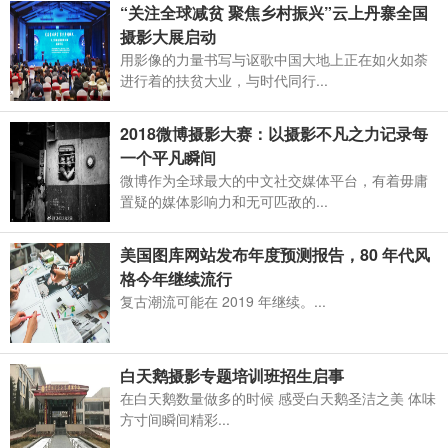
“关注全球减贫 聚焦乡村振兴”云上丹寨全国
摄影大展启动
用影像的力量书写与讴歌中国大地上正在如火如荼
进行着的扶贫大业，与时代同行...
2018微博摄影大赛：以摄影不凡之力记录每
一个平凡瞬间
微博作为全球最大的中文社交媒体平台，有着毋庸
置疑的媒体影响力和无可匹敌的...
美国图库网站发布年度预测报告，80 年代风
格今年继续流行
复古潮流可能在 2019 年继续。...
白天鹅摄影专题培训班招生启事
在白天鹅数量做多的时候 感受白天鹅圣洁之美 体味
方寸间瞬间精彩...