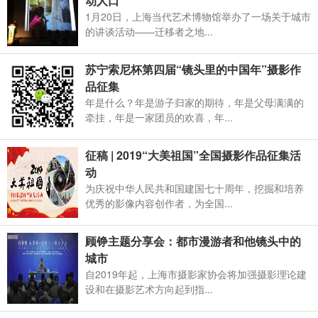
动人口
1月20日，上海当代艺术博物馆举办了一场关于城市
的讲谈活动——迁移者之地...
苏宁索尼杯第四届“镜头里的中国年”摄影作
品征集
年是什么？年是游子归家的期待，年是父母满满的
牵挂，年是一家团员的欢喜，年...
征稿 | 2019“大美祖国”全国摄影作品征集活
动
为庆祝中华人民共和国建国七十周年，挖掘和培养
优秀的影像内容创作者，为全国...
顾铮主题分享会：都市漫游者和他镜头中的
城市
自2019年起，上海市摄影家协会将加强摄影理论建
设和在摄影艺术方向起到指...