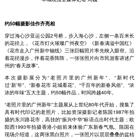
约50幅摄影佳作齐亮相
穿过海心沙亚运公园2号桥，步入海心沙，左侧一条百米长
的花径上，《花市灯火璀璨广州夜空》《新春满溢中国红》
《花市走入广州新中轴线》三张巨幅照片率先映入眼帘。沿
着花径漫步，伴着花香阵阵，一张张照片向市民游客讲述广
州的“春天故事”。
本次摄影展分为“老照片里的广州新年”、“新时代
过‘新’年”、“新春花市 花城看花”、“千百年的新春风俗”、“浓
浓的年味”五大主题，约50幅作品，时间跨越40年。
“老照片里的广州新年”主题展从上世纪80年代开始，搜集了
具有时代印记的老照片，比如资深摄影记者陈国1987年拍
摄的东川路花市，高挂的“振兴中华”标语点出时代主题；欧
阳西1993年拍摄香港小姐前来体验广东新春气氛。陈国在
现场介绍道，这两张黑白照片，一张照片以层层叠叠的盆桔