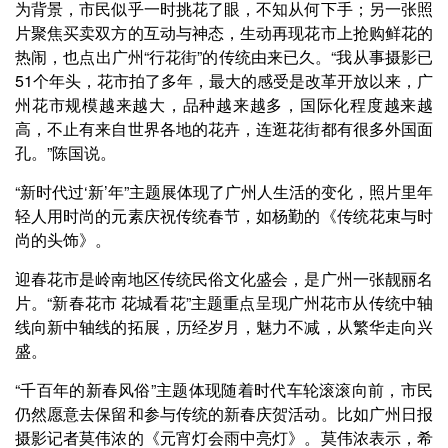
为背景，市民似乎一时挑花了眼，不知从何下手；另一张照
片聚焦买卖双方的互动与神态，生动再现花市上抢购鲜花的
热闹，也点出广州“行花街”的传统由来已久。“我从事摄影已
51个年头，花市拍了多年，最大的感受是改革开放以来，广
州花市规模越来越大，品种越来越多，国际化程度越来越
高，不止有来自世界各地的花卉，连逛花街都有很多外国面
孔。”陈国说。
“新时代过‘新’年”主题展体现了广州人生活的变化，照片里年
轻人用时尚的元素庆祝传统春节，如杨勤的《传统花束与时
尚的头饰》。
迎春花市是岭南地区传统民俗文化盛会，是广州一张靓丽名
片。“新春花市 花城看花”主题重点呈现广州花市从传统中轴
线向新中轴线的拓展，历经岁月，魅力不减，从繁华走向兴
盛。
“千百年的新春风俗”主题体现随着时代车轮滚滚向前，市民
仍然愿意去保留和参与传统的新春庆贺活动。比如广州日报
摄影记者莫伟浓的《元宵灯会雨中亮灯》。莫伟浓表示，希