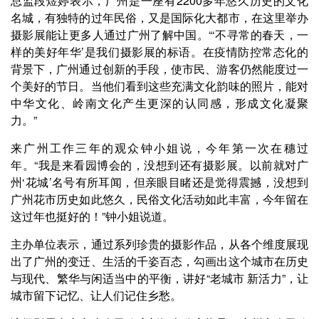
总监段煜婷表示，广州是一座有2200多年悠久历史的文化
名城，有独特的过年民俗，又是国际化大都市，在这里举办
摄影展能让更多人通过广州了解中国。“‘不寻常的春天，一
样的美好年华’是我们摄影展的标语。在疫情防控常态化的
背景下，广州通过创新的手段，使市民、游客仍然能度过一
个美好的节日。当他们看到这些充满文化韵味的照片，能对
中华文化、岭南文化产生更深的认同感，形成文化凝聚
力。”
来广州工作三年的观众钟小姐说，今年第一次在穗过
年。“我是来看园博会的，没想到还有摄影展。以前就对广
州‘花城’名号有所耳闻，但亲眼目睹还是觉得震撼，没想到
广州花市历史如此悠久，民俗文化活动如此丰富，今年留在
这过年也挺好的！”钟小姐说道。
主办单位表示，通过系列珍贵的摄影作品，从各个维度展现
出了广州的变迁、生活的千姿百态，勾画出这个城市在历史
与现代、繁华与闲适当中的平衡，讲好“老城市 新活力”，让
城市留下记忆、让人们记住乡愁。