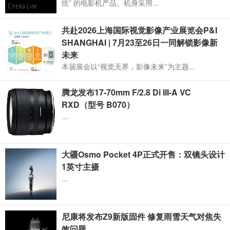
统” 的电影机产品。机身采用...
共赴2026上海国际视觉影像产业展览会P&I
SHANGHAI | 7月23至26日一同解锁影像新
未来
本届展会以“视觉无界，影像未来”为主题...
腾龙发布17-70mm F/2.8 Di III-A VC
RXD（型号 B070）
...
大疆Osmo Pocket 4P正式开售：双镜头设计
1英寸主摄
...
尼康将发布Z9新版固件 修复雨雪天气对焦失
效问题