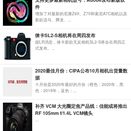
件
增加了对最新的尼康Z6II、Z7II和索尼A7C相机以及
新款适马、腾龙、...
徕卡SL2-S相机将在周四发布
据LR消息，徕卡新款无反相机SL2-S将会在周四正
式发布。...
2020最佳月份：CIPA公布10月相机出货量数
据
十月份是2020年最好的月份（橙色：2020年，黑
色：2019年，蓝色：...
补齐 VCM 大光圈定焦产品线：佳能或将推出
RF 105mm f/1.4L VCM镜头
...