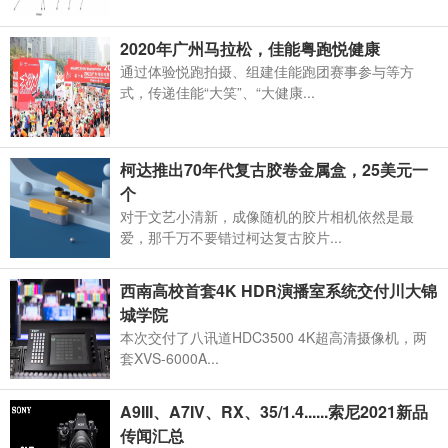
2020年广州马拉松，佳能粤跑悦健康
通过体验悦跑拍摄、组建佳能跑团赛事参与等方
式，传递佳能“大笑”、“大健康...
柯达推出70年代复古胶卷金属盒，25美元一
个
对于文艺小清新，成像随机的胶片相机依然是最
爱，那千万不要错过柯达复古胶片...
西南高校首套4K HDR演播室系统交付川大锦
城学院
本次交付了八讯道HDC3500 4K超高清摄像机，两
套XVS-6000A...
A9III、A7IV、RX、35/1.4......索尼2021新品
传闻汇总