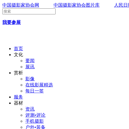
中国摄影家协会网
中国摄影家协会图片库
人民日
我要参展
首页
文化
要闻
展讯
赏析
影像
在线影展精选
每日一签
服务
器材
资讯
评测•评论
手机摄影
户外•装备