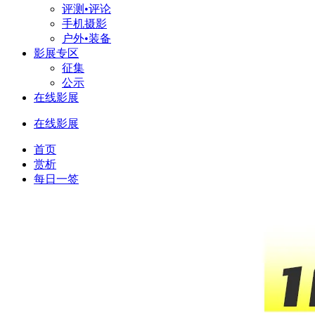
评测•评论
手机摄影
户外•装备
影展专区
征集
公示
在线影展
在线影展
首页
赏析
每日一签