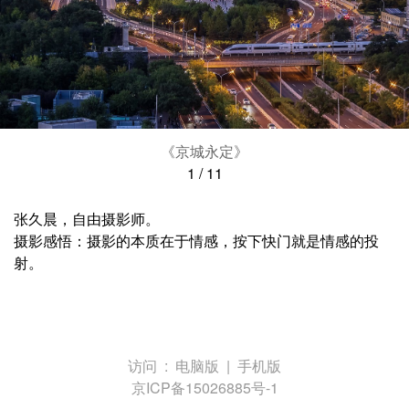
《京城永定》
1
/
11
张久晨，自由摄影师。
摄影感悟：摄影的本质在于情感，按下快门就是情感的投
射。
访问 :
电脑版
|
手机版
京ICP备15026885号-1