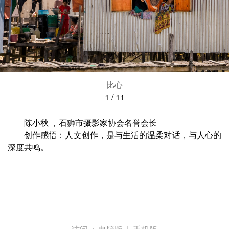
比心
1
/
11
陈小秋 ，石狮市摄影家协会名誉会长
创作感悟：人文创作，是与生活的温柔对话，与人心的
深度共鸣。