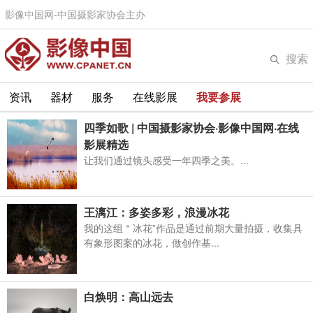
影像中国网-中国摄影家协会主办
搜索
资讯
器材
服务
在线影展
我要参展
四季如歌 | 中国摄影家协会·影像中国网·在线
影展精选
让我们通过镜头感受一年四季之美。...
王漓江：多姿多彩，浪漫冰花
我的这组＂冰花”作品是通过前期大量拍摄，收集具
有象形图案的冰花，做创作基...
白焕明：高山远去
...