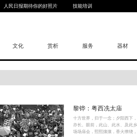
人民日报期待你的好照片
技能培训
文化
赏析
服务
器材
黎铧：粤西冼太庙
十方世界，归于一念；夕阳西下
亦长。眼前，此山、此水、及此
场场庙会，熙熙攘攘，香火缭绕，直