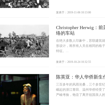
发表于：2019-11-06 10:13:00
Christopher Herw
络的车站
在绝大多数人印象中，苏联建筑
形设计，将所有人关在相同的格
特征。...
发表于：2019-10-24 10:32:55
陈英亚：华人华侨新生
三百多年的风雨沧桑，三个多世
崛起的浙江青田、温州华侨经受
严峻考验，饱尝了离开祖国亲人的孤