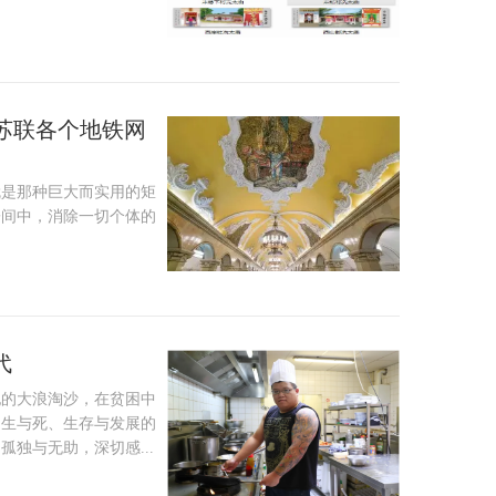
ig：前苏联各个地铁网
就是那种巨大而实用的矩
子间中，消除一切个体的
代
纪的大浪淘沙，在贫困中
了生与死、生存与发展的
独与无助，深切感...