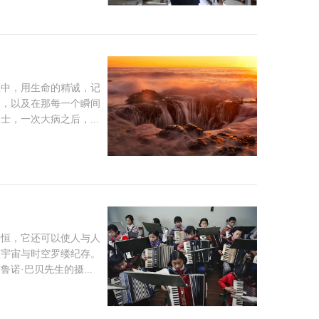
程中，用生命的精诚，记
间，以及在那每一个瞬间
，一次大病之后，...
永恒，它还可以使人与人
使宇宙与时空罗缕纪存。
诺·巴贝先生的摄...