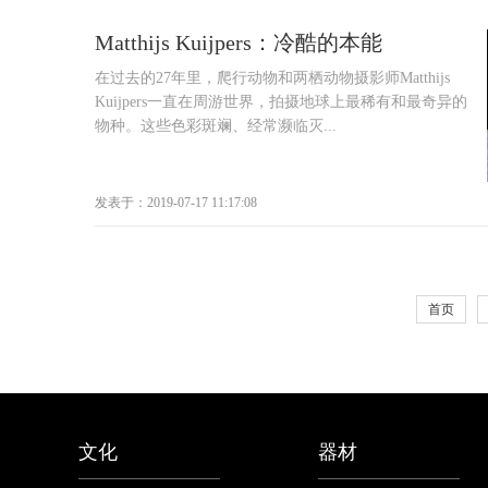
Matthijs Kuijpers：冷酷的本能
在过去的27年里，爬行动物和两栖动物摄影师Matthijs
Kuijpers一直在周游世界，拍摄地球上最稀有和最奇异的
物种。这些色彩斑斓、经常濒临灭...
发表于：2019-07-17 11:17:08
首页
文化
器材