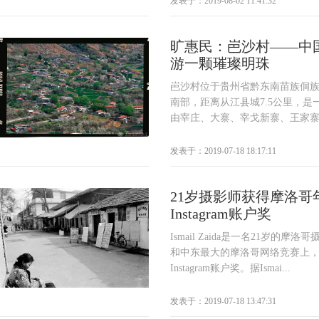
发表于：2019-08-02 11:41:32
旷惠民：岜沙村——中
游一颗璀璨明珠
岜沙村位于贵州省黔东南苗族侗
南部，距离从江县城7.5公里，
由宰庄、大寨、宰戈新寨、王家寨、
发表于：2019-07-18 18:17:11
21岁摄影师获得摩洛哥
Instagram账户奖
Ismail Zaida是一名21岁的
和中东最大的摩洛哥网络竞赛上
Instagram账户奖。据Ismai...
发表于：2019-07-18 13:47:31