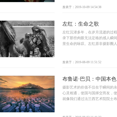
发表于：2019-10-09 14:54:38
左红：生命之歌
左红沉潜多年，在岁月流逝的过
录下那些肉眼无法定格的感人瞬
里生命的咏叹。左红原非摄影圈人士
发表于：2019-08-09 11:51:52
布鲁诺·巴贝：中国本色
摄影艺术的价值不仅在于瞬间的
心灵相通，使国与国择交而友，
就像我们通过法兰西艺术院院士布鲁