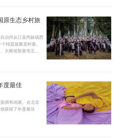
国原生态乡村旅
族自治州从江县丙妹镇西
是一个纯苗族聚居村寨。
大榕坡新寨等五...
年度最佳
摩洛哥摄影师和画家。在北非
，他获得了年度最佳