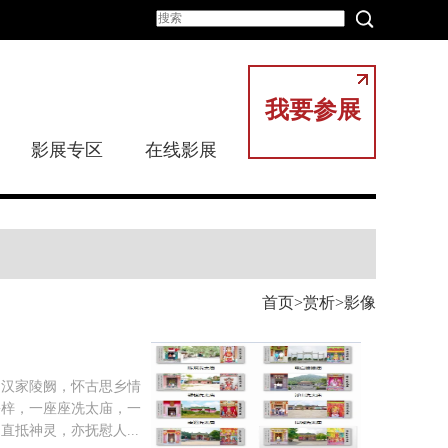
我要参展
影展专区
在线影展
首页
赏析
影像
，汉家陵阙，怀古思乡情
乡梓，一座座冼太庙，一
抵神灵，亦抚慰人...