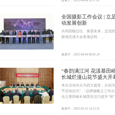
发表于：2025-04-08 20:37:01
全国摄影工作会议 | 
动发展创新
共同回顾过往、展望未来，交流
效地完成大会各项议程。...
发表于：2025-04-04 00:01:24
“春韵满江河 花漾慕田峪
长城烂漫山花节盛大开
本次活动共分为四大篇章，分别为
节启动仪式”、“品牌扬帆之三年出
合之慕田峪长城景区活力提升”和“文
发表于：2025-03-31 14:12:31