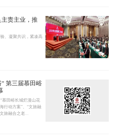
立足主责主业，推
经验、凝聚共识，紧凑高
” 第三届慕田峪
幕
“慕田峪长城烂漫山花
海行动方案”、“文旅融
旅融合之老...