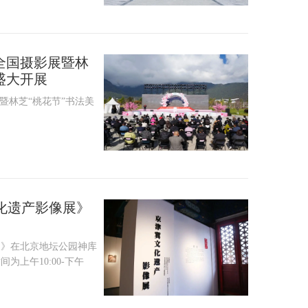
全国摄影展暨林
盛大开展
暨林芝“桃花节”书法美
化遗产影像展》
展》在北京地坛公园神库
上午10:00-下午