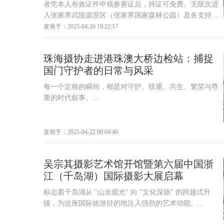
者凭本人有效证件申领参赛证后，持证可免费、无限次进
入张家界武陵源景区（张家界国家森林公园）及各支持...
发表于：2025-04-26 19:22:17
珠海摄协走进港珠澳大桥边检站：捕捉
国门守护者的日常与风采
每一个定格的瞬间，都是对守护、联通、共生、繁荣与尊
重的时代叙事。...
发表于：2025-04-22 09:04:40
吴宗其摄影艺术馆开馆暨第六届中国浙
江（千岛湖）国际摄影大展启幕​
标志着千岛湖从 "山水观光" 向 "文化深旅" 的跨越式升
级，为这座国际旅游目的地注入强劲的艺术动能。...