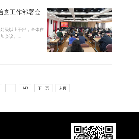
治党工作部署会
位处级以上干部，全体在
会议。...
...
143
下一页
末页