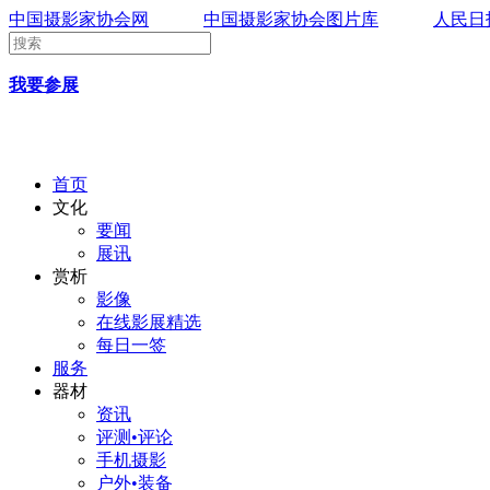
中国摄影家协会网
中国摄影家协会图片库
人民日
我要参展
首页
文化
要闻
展讯
赏析
影像
在线影展精选
每日一签
服务
器材
资讯
评测•评论
手机摄影
户外•装备