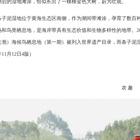
潮后的湿地滩涂，恰似长出了一棵棵金色大树，蔚为壮观。
条子泥湿地位于黄海生态区南侧，作为潮间带滩涂，孕育了数百
场和鸟类栖息地，是海岸带具有生态价值和生物多样性的地带。20
（渤）海候鸟栖息地（第一期）被列入世界遗产目录，而条子泥湿地
年11月12日4版）
农 趣