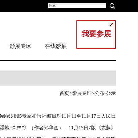
我要参展
影展专区
在线影展
首页
影展专区
公布·公示
频组织摄影专家和报社编辑对11月11至11月17日人民日
湿地“森林”》（作者孙华金）、11月15日7版《农趣》