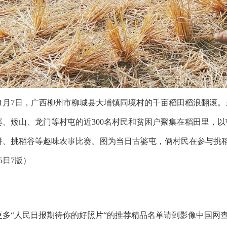
11月7日，广西柳州市柳城县大埔镇同境村的千亩稻田稻浪翻滚。
婆、矮山、龙门等村屯的近300名村民和贫困户聚集在稻田里，
拼、挑稻谷等趣味农事比赛。图为当日古婆屯，俩村民在参与挑稻谷
15日7版）
更多“人民日报期待你的好照片“的推荐精品名单请到影像中国网