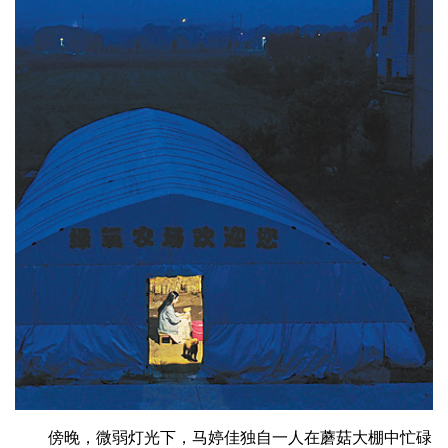
傍晚，微弱灯光下，马婷佳独自一人在蘑菇大棚中忙碌