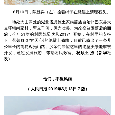
6月10日，陈显兵（左）拴着绳子在悬崖上清理石头。
地处大山深处的湖北省恩施土家族苗族自治州巴东县大
支坪镇尚家村，壁立千仞，风光壮美。为改变贫困落后的面
貌，今年51岁的村民陈显兵从2017年开始，在村里的支持
下，带领群众在“天心眼”绝壁上修路，目前已修出了一条几
公里长的简易观光山路。乡亲们希望这里的绝壁美景能够被
开发，通过发展旅游，带动村民致富。
杨顺丕 摄（新华社
发）
他们，不畏风雨
（
2019年6月13日 7 版）
人民日报