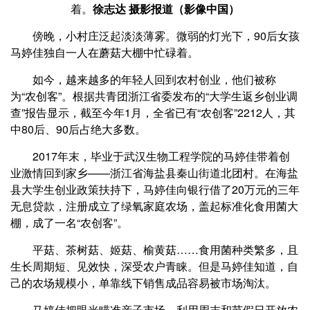
着。
徐志达 摄影报道（影像中国）
傍晚，小村庄泛起淡淡薄雾。微弱的灯光下，90后女孩
马婷佳独自一人在蘑菇大棚中忙碌着。
如今，越来越多的年轻人回到农村创业，他们被称
为“农创客”。根据共青团浙江省委发布的“大学生返乡创业调
查”报告显示，截至今年1月，全省已有“农创客”2212人，其
中80后、90后占绝大多数。
2017年末，毕业于武汉生物工程学院的马婷佳带着创
业激情回到家乡——浙江省海盐县秦山街道北团村。在海盐
县大学生创业政策扶持下，马婷佳向银行借了20万元的三年
无息贷款，注册成立了绿氧家庭农场，盖起标准化食用菌大
棚，成了一名“农创客”。
平菇、茶树菇、姬菇、榆黄菇……食用菌种类繁多，且
生长周期短、见效快，深受农户青睐。但是马婷佳知道，自
己的农场规模小，单靠线下销售成品容易被市场淘汰。
马婷佳把眼光瞄准亲子市场，利用周末和节假日开放农