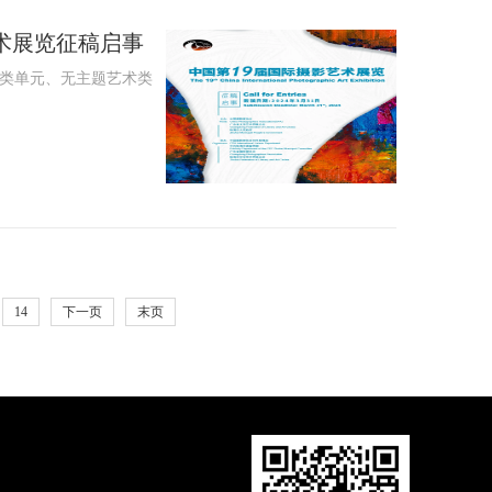
术展览征稿启事
实类单元、无主题艺术类
14
下一页
末页