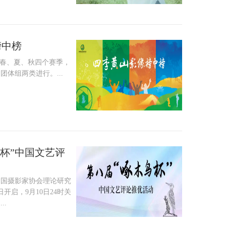
榜中榜
、春、夏、秋四个赛季，
体组两类进行。...
杯”中国文艺评
至中国摄影家协会理论研究
日开启，9月10日24时关
..