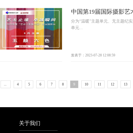
中国第19届国际摄影艺
分为“温暖”主题单元、无主题纪
单元...
发表于：2023-07-28 12:08:59
...
4
5
6
7
8
9
10
11
12
13
关于我们