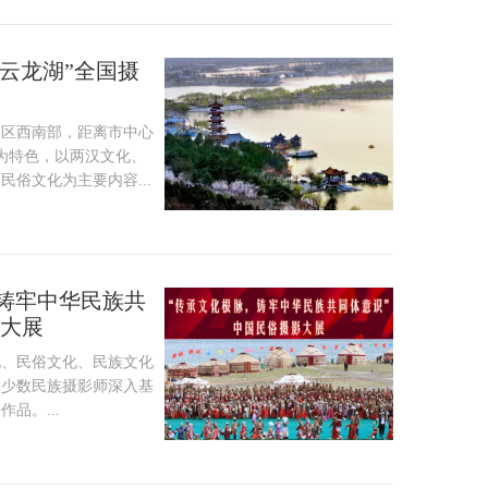
态云龙湖”全国摄
市区西南部，距离市中心
为特色，以两汉文化、
俗文化为主要内容...
，铸牢中华民族共
影大展
化、民俗文化、民族文化
励少数民族摄影师深入基
品。...