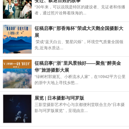
变迁、叙述百姓的故事
“30年来，可以说我是特区的建设者、见证者和传播
者，通过照片诠释着珠海的...
征稿启事|“那香海杯”荣成大天鹅全国摄影大
展
荣成“蓝天白云、繁星闪烁”，环境空气质量全国领
先,近海水质达...
征稿启事|“浙”里风景独好——聚焦“醉美金
华”旅游摄影大展
“绿树村郭黛瓦、小桥流水人家”，在10942平方公里
的浙中大地上寻找乡愁...
展览 | 日本摄影与珂罗版
三影堂摄影艺术中心与京都便利堂联合主办“日本摄
影与珂罗版展览”，呈现由京...