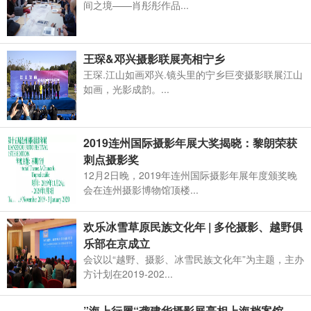
间之境——肖彤彤作品...
王琛&邓兴摄影联展亮相宁乡
王琛.江山如画邓兴.镜头里的宁乡巨变摄影联展江山
如画，光影成韵。...
2019连州国际摄影年展大奖揭晓：黎朗荣获
刺点摄影奖
12月2日晚，2019年连州国际摄影年展年度颁奖晚
会在连州摄影博物馆顶楼...
欢乐冰雪草原民族文化年 | 多伦摄影、越野俱
乐部在京成立
会议以“越野、摄影、冰雪民族文化年”为主题，主办
方计划在2019-202...
”海上行履“龚建华摄影展亮相上海档案馆