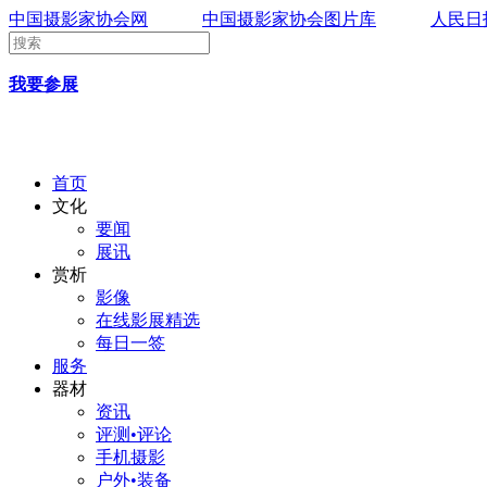
中国摄影家协会网
中国摄影家协会图片库
人民日
我要参展
首页
文化
要闻
展讯
赏析
影像
在线影展精选
每日一签
服务
器材
资讯
评测•评论
手机摄影
户外•装备