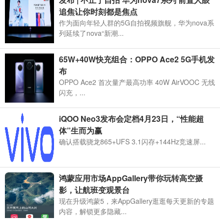
追焦让你时刻都是焦点
作为面向年轻人群的5G自拍视频旗舰，华为nova系
列延续了nova“新潮...
65W+40W快充组合：OPPO Ace2 5G手机发
布
OPPO Ace2 首次量产最高功率 40W AirVOOC 无线
闪充，...
iQOO Neo3发布会定档4月23日，“性能超
体”生而为赢
确认搭载骁龙865+UFS 3.1闪存+144Hz竞速屏...
鸿蒙应用市场AppGallery带你玩转高空摄
影，让航班变观景台
现在升级鸿蒙5，来AppGallery逛逛每天更新的专题
内容，解锁更多隐藏...