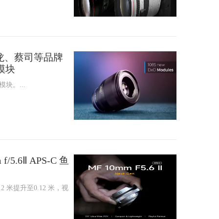
龙、蔡司等品牌
模块
模块。...
.6Ⅱ APS‑C 鱼
 米提升至0.12 米，视