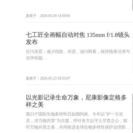
发表于：2026-05-26 14:50:05
七工匠全画幅自动对焦 135mm f/1.8镜头
发布
抗污涂层：减少指纹、水渍、油污附着，保持镜身洁净与
光学性能...
发表于：2026-05-25 10:53:07
以光影记录生命万象，尼康影像定格多
样之美
第23个国际生物多样性日如期到来。今年以“护一方生
灵，泽万物共荣”为主题，呼吁各方以守土尽责之心，筑
牢万物共荣之基，共同推进全球生物多样性保护治理新...