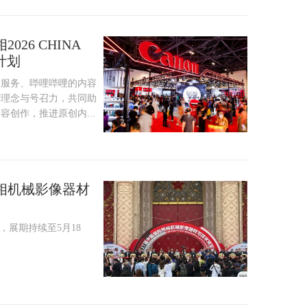
26 CHINA
计划
与服务、哔哩哔哩的内容
作理念与号召力，共同助
创作，推进原创内...
相机械影像器材
，展期持续至5月18