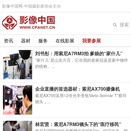
影像中国网-中国摄影家协会主办
搜索
资讯
器材
服务
在线影展
我要参展
刘书彤：用索尼A7RM3拍 爹娘的“家什儿”
“家什儿”是山东方言，它在我的老家冠县是家中物件
的统称。...
企业直播的首选器材：索尼AX700摄像机
索尼AX700采用12倍光学变焦Vario-Sonnar T*蔡司
镜头，...
林宏贤：索尼A7RM3镜头下的“医疗移民”
索尼A7RM3的机身重量仅有约572g，轻巧许多，而