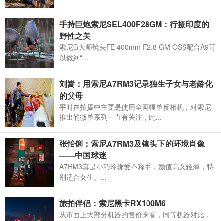
手持巨炮索尼SEL400F28GM：行摄印度的
野性之美
索尼G大师镜头FE 400mm F2.8 GM OSS配合A9可
以做到“...
刘嵩：用索尼A7RM3记录独生子女与老龄化
的父母
平时在拍摄中主要是使用全画幅单反相机，对索尼
推出的微单系列一直有关注，此...
张怡俐：索尼A7RM3及镜头下的环境肖像
——中国球迷
A7RM3真是小巧玲珑爱不释手，颜值高又轻薄，特
别适合女生。...
旅拍伴侣：索尼黑卡RX100M6
从市面上大部分机器的售价来看，同等机器对比，