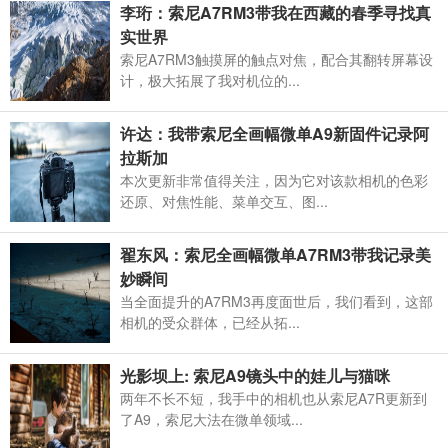
李珩：索尼A7RM3带我在西藏的春季寻找真
实世界
索尼A7RM3触摸屏的触点对焦，配合其翻转屏幕设
计，极大拓展了我对机位的...
许达：我带索尼全画幅微单A9新固件记录阿
拉斯加
本次更新非常值得关注，因为它对该款相机的色彩
还原、对焦性能、菜单交互、图...
翟东风：索尼全画幅微单A7RM3带我记录美
妙瞬间
当全面提升的A7RM3再度面世后，我们看到，这部
相机的受众群体，已经从拓...
光影坝上: 索尼A9镜头中的娃儿与猫咪
两年不长不短，我手中的相机也从索尼A7R更新到
了A9，索尼大法在微单领域...