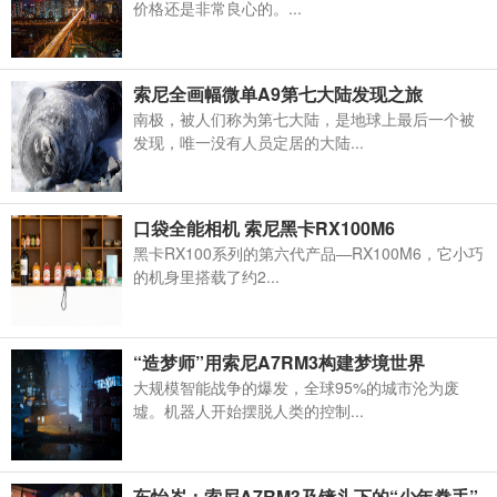
价格还是非常良心的。...
索尼全画幅微单A9第七大陆发现之旅
南极，被人们称为第七大陆，是地球上最后一个被
发现，唯一没有人员定居的大陆...
口袋全能相机 索尼黑卡RX100M6
黑卡RX100系列的第六代产品—RX100M6，它小巧
的机身里搭载了约2...
“造梦师”用索尼A7RM3构建梦境世界
大规模智能战争的爆发，全球95%的城市沦为废
墟。机器人开始摆脱人类的控制...
车怡岑：索尼A7RM3及镜头下的“少年拳手”