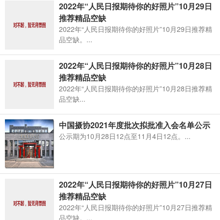
2022年“人民日报期待你的好照片”10月29日
推荐精品空缺
2022年“人民日报期待你的好照片”10月29日推荐精
品空缺。...
2022年“人民日报期待你的好照片”10月28日
推荐精品空缺
2022年“人民日报期待你的好照片”10月28日推荐精
品空缺...
中国摄协2021年度批次拟批准入会名单公示
公示期为10月28日12点至11月4日12点。...
2022年“人民日报期待你的好照片”10月27日
推荐精品空缺
2022年“人民日报期待你的好照片”10月27日推荐精
品空缺。...