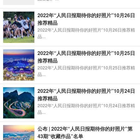
2022年“人民日报期待你的好照片”10月26日
推荐精品
2022年“人民日报期待你的好照片”10月26日推荐精
品...
2022年“人民日报期待你的好照片”10月25日
推荐精品
2022年“人民日报期待你的好照片”10月25日推荐精
品...
2022年“人民日报期待你的好照片”10月24日
推荐精品
2022年“人民日报期待你的好照片”10月24日推荐精
品...
公布 | 2022年“人民日报期待你的好照片”第
43期“收藏作品”名单