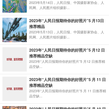
2023年5月14日，人民日报、中国摄影家协会、人
民网、人民图片组织摄影...
2023年“人民日报期待你的好照片”5 月13日
推荐精品
2023年5月13日，人民日报、中国摄影家协会、人
民网、人民图片组织摄影...
2023年“人民日报期待你的好照片”5 月12 日
推荐精品空缺
2023年“人民日报期待你的好照片”5 月12 日推荐精
品空缺...
2023年“人民日报期待你的好照片”5 月 11 日
推荐精品空缺
2023年“人民日报期待你的好照片”5 月 11 日推荐精
品空缺...
2023年“人民日报期待你的好照片”5 月 10 日