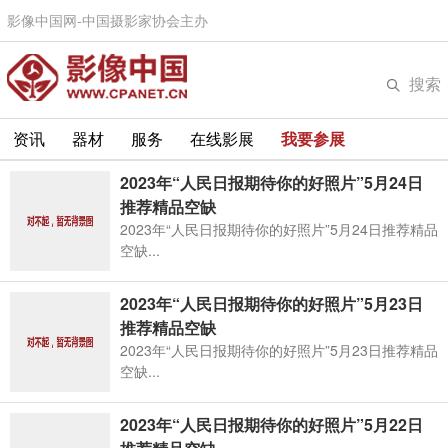
影像中国网-中国摄影家协会主办
搜索
资讯
器材
服务
在线影展
我要参展
2023年“人民日报期待你的好照片”5月24日
推荐精品空缺
2023年“人民日报期待你的好照片”5月24日推荐精品
空缺...
2023年“人民日报期待你的好照片”5月23日
推荐精品空缺
2023年“人民日报期待你的好照片”5月23日推荐精品
空缺...
2023年“人民日报期待你的好照片”5月22日