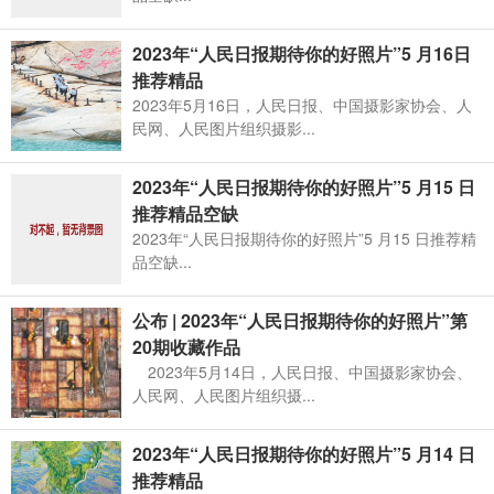
2023年“人民日报期待你的好照片”5 月16日
推荐精品
2023年5月16日，人民日报、中国摄影家协会、人
民网、人民图片组织摄影...
2023年“人民日报期待你的好照片”5 月15 日
推荐精品空缺
2023年“人民日报期待你的好照片”5 月15 日推荐精
品空缺...
公布 | 2023年“人民日报期待你的好照片”第
20期收藏作品
2023年5月14日，人民日报、中国摄影家协会、
人民网、人民图片组织摄...
2023年“人民日报期待你的好照片”5 月14 日
推荐精品