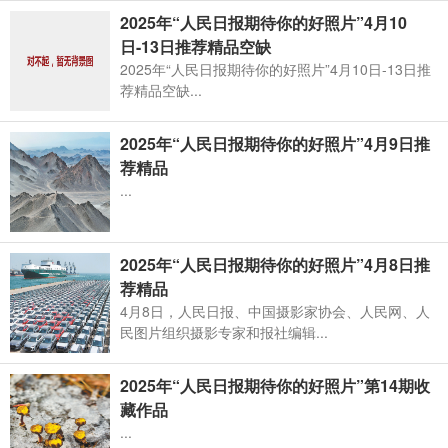
2025年“人民日报期待你的好照片”4月10
日-13日推荐精品空缺
2025年“人民日报期待你的好照片”4月10日-13日推
荐精品空缺...
2025年“人民日报期待你的好照片”4月9日推
荐精品
...
2025年“人民日报期待你的好照片”4月8日推
荐精品
4月8日，人民日报、中国摄影家协会、人民网、人
民图片组织摄影专家和报社编辑...
2025年“人民日报期待你的好照片”第14期收
藏作品
...