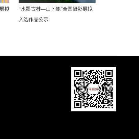
影展拟
“水墨古村—山下鲍”全国摄影展拟
入选作品公示