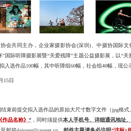
协会共同主办，企业家摄影协会(深圳)、中摄协国际
”国际听障摄影展暨“关爱残障”主题公益摄影展，以“关爱残
入选作品100幅，其中听障组60幅，社会组40幅，现公
月15日
结束前提交拟入选作品的原始大尺寸数字文件（jpg格式
《作品名称》
”
，同时须提供
本人手机号、详细通讯地址
airong@cpanet.cn，
邮件主题请务必注明
“沣标+