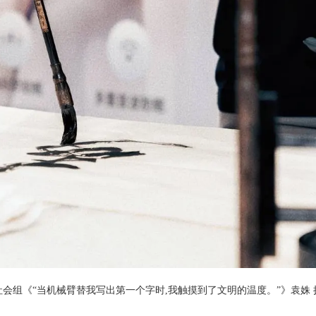
社会组《“当机械臂替我写出第一个字时,我触摸到了文明的温度。”》袁姝 