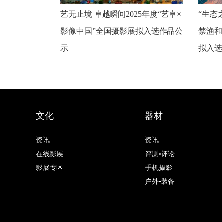
艺无止境 卓越瞬间2025年度“艺卓×
“生态
影像中国”全国摄影展拟入选作品公
禁渔和
示
拟入选
文化
器材
资讯
资讯
在线影展
评测•评论
影展专区
手机摄影
户外•装备