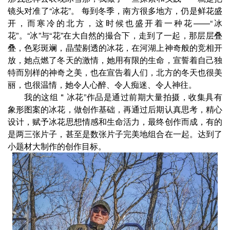
镜头对准了“冰花”。 每到冬季，南方很多地方，仍是鲜花盛
开，而寒冷的北方，这时候也盛开着一种花——“冰
花”。“冰”与“花”在大自然的撮合下，走到了一起，那层层叠
叠，色彩斑斓，晶莹剔透的冰花，在河湖上神奇般的竞相开
放，她点燃了冬天的激情，她用有限的生命，宣誓着自己独
特而別样的神奇之美，也在宣告着人们，北方的冬天也很美
丽，也很温情，她令人心醉、令人痴迷、令人神往。
我的这组＂冰花”作品是通过前期大量拍摄，收集具有
象形图案的冰花，做创作基础，再通过后期认真思考，精心
设计，赋予冰花思想情感和生命活力，最终创作而成，有的
是两三张片子，甚至是数张片子完美地组合在一起。达到了
小题材大制作的创作目标。