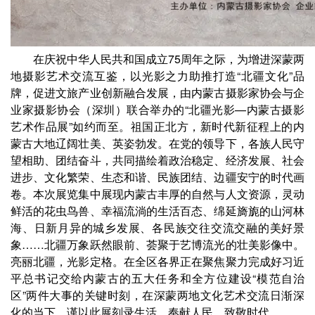
在庆祝中华人民共和国成立75周年之际，为增进深蒙两
地摄影艺术交流互鉴，以光影之力助推打造“北疆文化”品
牌，促进文旅产业创新融合发展，由内蒙古摄影家协会与企
业家摄影协会（深圳）联合举办的“北疆光影—内蒙古摄影
艺术作品展”如约而至。祖国正北方，
新时代新征程上的内
蒙古大地辽阔壮美、英姿勃发。在党的领导下，各族人民守
望相助、团结奋斗，共同描绘着政治稳定、经济发展、社会
进步、文化繁荣、生态和谐、民族团结、边疆安宁的时代画
卷。本次展览集中展现内蒙古丰厚的自然与人文资
源，灵动
鲜活的花虫鸟兽、幸福流淌的生活百态、绵延旖旎的山河林
海、日新月异的城乡发展、各民族交往交流交融的美好景
象……北疆万象跃然眼前、荟聚于艺博流光的壮美影像中。
亮丽北疆，光影定格。在全区各界正在聚焦聚力完成好习近
平总书记交给内蒙古的五大任务和全方位建设“模范自治
区”两件大事的关键时刻，在深蒙两地文化艺术交流日渐深
化的当下，谨以此展刻录生活、奉献人民、致敬时代。