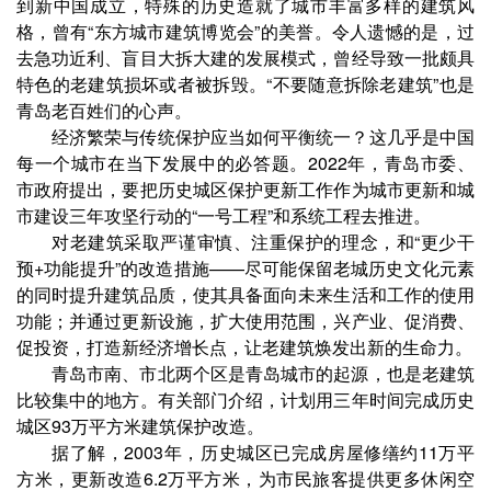
到新中国成立，特殊的历史造就了城市丰富多样的建筑风
格，曾有“东方城市建筑博览会”的美誉。令人遗憾的是，过
去急功近利、盲目大拆大建的发展模式，曾经导致一批颇具
特色的老建筑损坏或者被拆毁。“不要随意拆除老建筑”也是
青岛老百姓们的心声。
经济繁荣与传统保护应当如何平衡统一？这几乎是中国
每一个城市在当下发展中的必答题。2022年，青岛市委、
市政府提出，要把历史城区保护更新工作作为城市更新和城
市建设三年攻坚行动的“一号工程”和系统工程去推进。
对老建筑采取严谨审慎、注重保护的理念，和“更少干
预+功能提升”的改造措施——尽可能保留老城历史文化元素
的同时提升建筑品质，使其具备面向未来生活和工作的使用
功能；并通过更新设施，扩大使用范围，兴产业、促消费、
促投资，打造新经济增长点，让老建筑焕发出新的生命力。
青岛市南、市北两个区是青岛城市的起源，也是老建筑
比较集中的地方。有关部门介绍，计划用三年时间完成历史
城区93万平方米建筑保护改造。
据了解，2003年，历史城区已完成房屋修缮约11万平
方米，更新改造6.2万平方米，为市民旅客提供更多休闲空