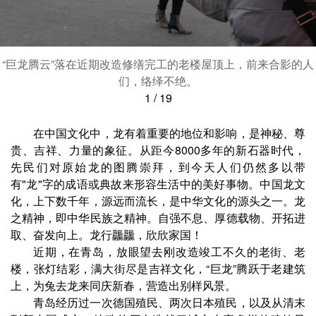
“巨龙腾云”落在近期改造修缮完工的老楼屋顶上，前来合影的人
们，络绎不绝。
1
/
19
在中国文化中，龙有着重要的地位和影响，是神秘、尊
贵、吉祥、力量的象征。从距今8000多年的新石器时代，
先民们对原始龙的图腾崇拜，到今天人们仍然多以带
有"龙"字的成语或典故来形容生活中的美好事物。中国龙文
化，上下数千年，源远而流长，是中华文化的源头之一。龙
之精神，即中华民族之精神。自强不息、厚德载物、开拓进
取、奋发向上。龙行龘龘，欣欣家国！
近期，在青岛，放眼望去刚改造竣工不久的老街、老
楼，张灯结彩，满大街尽是吉祥文化，“巨龙”腾跃于老建筑
上，为兔去龙来同庆新春，营造出别样风景。
青岛经历过一次德国殖民、两次日本殖民，以及从清末