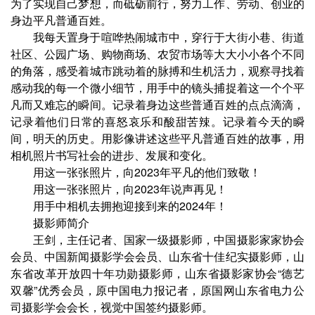
为了实现自己梦想，而砥砺前行，努力工作、劳动、创业的
身边平凡普通百姓。
我每天置身于喧哗热闹城市中，穿行于大街小巷、街道
社区、公园广场、购物商场、农贸市场等大大小小各个不同
的角落，感受着城市跳动着的脉搏和生机活力，观察寻找着
感动我的每一个微小细节，用手中的镜头捕捉着这一个个平
凡而又难忘的瞬间。记录着身边这些普通百姓的点点滴滴，
记录着他们日常的喜怒哀乐和酸甜苦辣。记录着今天的瞬
间，明天的历史。用影像讲述这些平凡普通百姓的故事，用
相机照片书写社会的进步、发展和变化。
用这一张张照片，向2023年平凡的他们致敬！
用这一张张照片，向2023年说声再见！
用手中相机去拥抱迎接到来的2024年！
摄影师简介
王剑，主任记者、国家一级摄影师，中国摄影家家协会
会员、中国新闻摄影学会会员、山东省十佳纪实摄影师，山
东省改革开放四十年功勋摄影师，山东省摄影家协会“德艺
双馨”优秀会员，原中国电力报记者，原国网山东省电力公
司摄影学会会长，视觉中国签约摄影师。