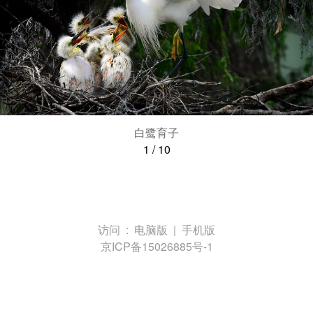
白鹭育子
1
/
10
访问 :
电脑版
|
手机版
京ICP备15026885号-1