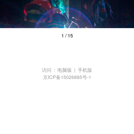
1
/
15
访问 :
电脑版
|
手机版
京ICP备15026885号-1